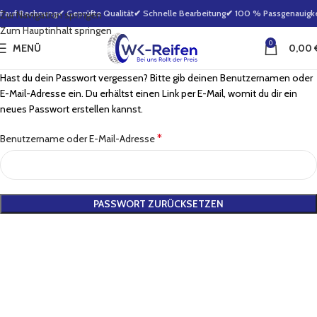
f auf Rechnung
✔ Geprüfte Qualität
✔ Schnelle Bearbeitung
✔ 100 % Passgenauigkei
Zur Navigation springen
Zum Hauptinhalt springen
0
MENÜ
0,00
Hast du dein Passwort vergessen? Bitte gib deinen Benutzernamen oder
E-Mail-Adresse ein. Du erhältst einen Link per E-Mail, womit du dir ein
neues Passwort erstellen kannst.
*
Benutzername oder E-Mail-Adresse
PASSWORT ZURÜCKSETZEN