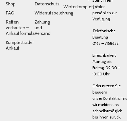
steht Ihnen
Shop
Datenschutz
Winterkompletträder
gerne
FAQ
Widerrufsbelehrung
persönlich zur
Verfügung:
Reifen
Zahlung
verkaufen –
und
Telefonische
Ankaufformular
Versand
Beratung:
Kompletträder
0163 – 7158632
Ankauf
Erreichbarkeit:
Montag bis
Freitag, 09:00 –
18:00 Uhr
Oder nutzen Sie
bequem
unser
Kontaktformu
wir melden uns
schnellstmöglich
bei Ihnen zurück.