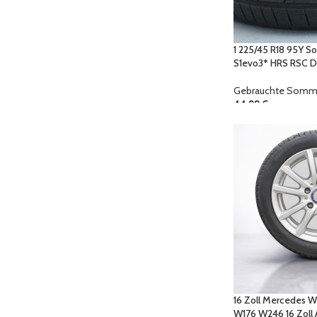
1 225/45 R18 95Y 
S1evo3* HRS RSC 
Gebrauchte Somme
44,99
€
16 Zoll Mercedes W
W176 W246 16 Zoll