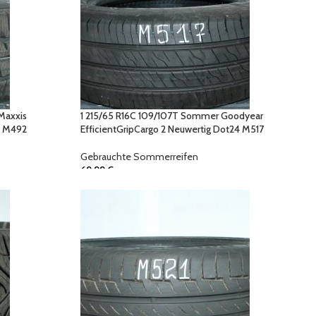
 Maxxis
1 215/65 R16C 109/107T Sommer Goodyear
8 M492
EfficientGripCargo 2 Neuwertig Dot24 M517
Gebrauchte Sommerreifen
69,99
€