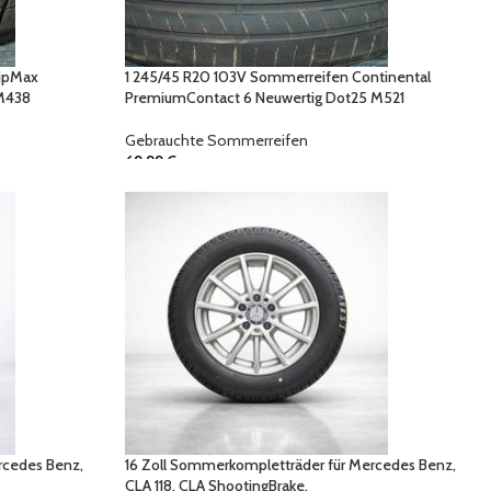
ripMax
1 245/45 R20 103V Sommerreifen Continental
 M438
PremiumContact 6 Neuwertig Dot25 M521
Gebrauchte Sommerreifen
69,99
€
rcedes Benz,
16 Zoll Sommerkompletträder für Mercedes Benz,
CLA 118, CLA ShootingBrake,