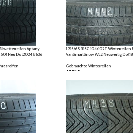
Allwetterreifen Aptany
1 215/65 R15C 104/102T Winterreifen
RC501 Neu Dot2024 B626
VanSmartSnow WL2 Neuwertig Dot1
hresreifen
Gebrauchte Winterreifen
49,99
€