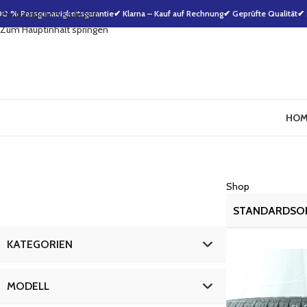
00 % Passgenauigkeitsgarantie
Zur Navigation springen
✔ Klarna – Kauf auf Rechnung
✔ Geprüfte Qualität
✔ 
Zum Hauptinhalt springen
HOM
Shop
KATEGORIEN
Alufelgen
3
MODELL
kompletträder
2005