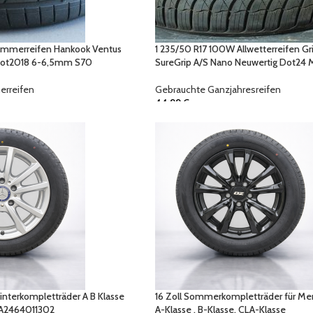
Sommerreifen Hankook Ventus
1 235/50 R17 100W Allwetterreifen G
Dot2018 6-6,5mm S70
SureGrip A/S Nano Neuwertig Dot24
rreifen
Gebrauchte Ganzjahresreifen
44,99
€
interkompletträder A B Klasse
16 Zoll Sommerkompletträder für Me
 A2464011302
A-Klasse , B-Klasse, CLA-Klasse