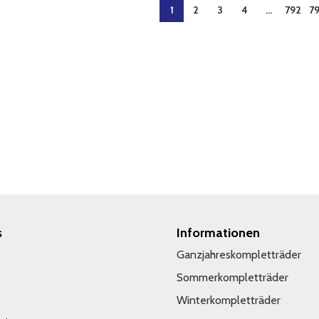
1
2
3
4
…
792
7
s
Informationen
Ganzjahreskompletträder
Sommerkompletträder
Winterkompletträder