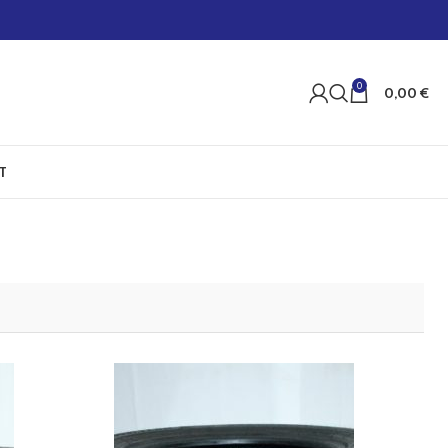
0
0,00
€
T