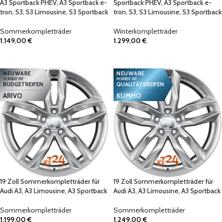
A3 Sportback PHEV, A3 Sportback e-
Sportback PHEV, A3 Sportback e-
tron, S3, S3 Limousine, S3 Sportback
tron, S3, S3 Limousine, S3 Sportback
Sommerkompletträder
Winterkompletträder
1.149,00
€
1.299,00
€
IN DEN WARENKORB
IN DEN WARENKORB
NEUWARE
NEUWARE
MONTIERT MIT
MONTIERT MIT
BUDGETREIFEN
QUALITÄTSREIFEN
ARIVO
KUMHO
19 Zoll Sommerkompletträder für
19 Zoll Sommerkompletträder für
Audi A3, A3 Limousine, A3 Sportback
Audi A3, A3 Limousine, A3 Sportback
Sommerkompletträder
Sommerkompletträder
1.199,00
€
1.249,00
€