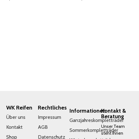
IN DEN WARENKORB
IN DEN WARENKORB
WK Reifen
Rechtliches
Informationen
Kontakt &
Beratung
Über uns
Impressum
Ganzjahreskompletträder
Unser Team
Kontakt
AGB
Sommerkompletträder
steht Ihnen
Shop
Datenschutz