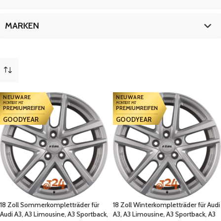
A3 Sportback e-tron
2
19 Zoll
2
A3 Sportback PHEV
2
18 Zoll
2
MARKEN
S3
2
19 Zoll
2
S3 Limousine
2
Audi
4
mehr
(
1
)
NEUWARE
NEUWARE
MONTIERT MIT
MONTIERT MIT
PREMIUMREIFEN
PREMIUMREIFEN
GOODYEAR
GOODYEAR
18 Zoll Sommerkompletträder für
18 Zoll Winterkompletträder für Audi
Audi A3, A3 Limousine, A3 Sportback,
A3, A3 Limousine, A3 Sportback, A3