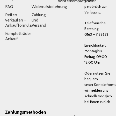
Winterkompletträder
gerne
FAQ
Widerrufsbelehrung
persönlich zur
Verfügung:
Reifen
Zahlung
verkaufen –
und
Telefonische
Ankaufformular
Versand
Beratung:
Kompletträder
0163 – 7158632
Ankauf
Erreichbarkeit:
Montag bis
Freitag, 09:00 –
18:00 Uhr
Oder nutzen Sie
bequem
unser
Kontaktformu
wir melden uns
schnellstmöglich
bei Ihnen zurück.
Zahlungsmethoden