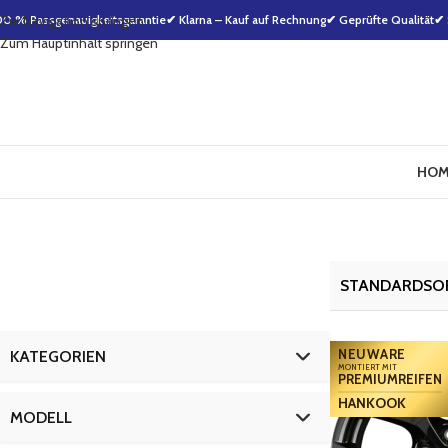
00 % Passgenauigkeitsgarantie
Zur Navigation springen
✔ Klarna – Kauf auf Rechnung
✔ Geprüfte Qualität
✔ 
Zum Hauptinhalt springen
HOM
NEUWARE
KATEGORIEN
MONTIERT MIT
PREMIUMREIFEN
HANKOOK
kompletträder
27
MODELL