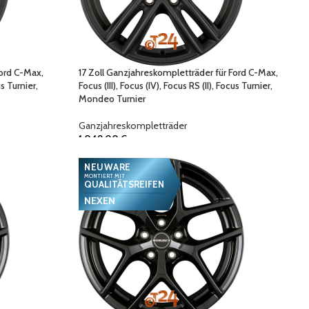
Ford C-Max,
17 Zoll Ganzjahreskompletträder für Ford C-Max,
us Turnier,
Focus (III), Focus (IV), Focus RS (II), Focus Turnier,
Mondeo Turnier
Ganzjahreskompletträder
1.049,00
€
NEUWARE
MONTIERT MIT
QUALITÄTSREIFEN
NEXEN