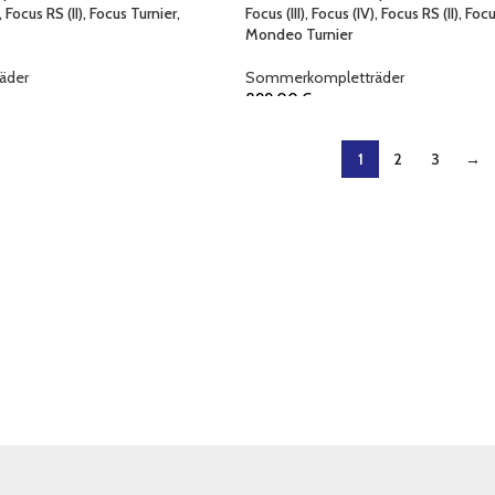
), Focus RS (II), Focus Turnier,
Focus (III), Focus (IV), Focus RS (II), Foc
Mondeo Turnier
äder
Sommerkompletträder
899,00
€
1
2
3
→