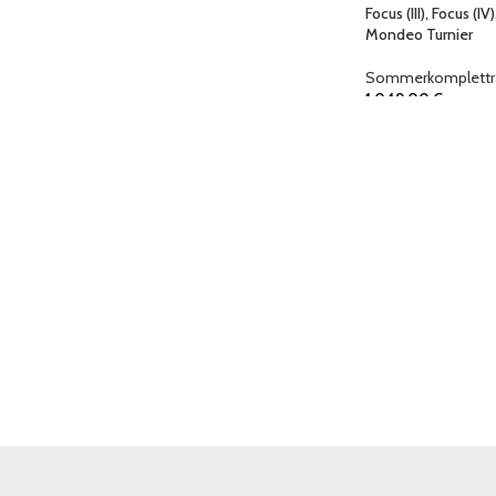
Focus (III), Focus (IV
Mondeo Turnier
Sommerkomplettr
1.049,00
€