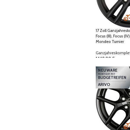
17 Zoll Ganzjahresk
Focus (III), Focus (IV
Mondeo Turnier
Ganzjahreskomplet
1.149,00
€
NEUWARE
MONTIERT MIT
BUDGETREIFEN
ARIVO