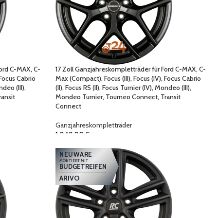
Ford C-MAX, C-
17 Zoll Ganzjahreskompletträder für Ford C-MAX, C-
 Focus Cabrio
Max (Compact), Focus (III), Focus (IV), Focus Cabrio
ndeo (III),
(II), Focus RS (II), Focus Turnier (IV), Mondeo (III),
ansit
Mondeo Turnier, Tourneo Connect, Transit
Connect
Ganzjahreskompletträder
1.049,00
€
NEUWARE
MONTIERT MIT
BUDGETREIFEN
ARIVO