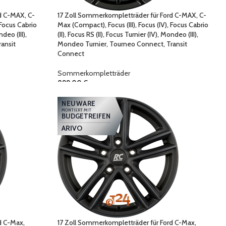
d C-MAX, C-
17 Zoll Sommerkompletträder für Ford C-MAX, C-
 Focus Cabrio
Max (Compact), Focus (III), Focus (IV), Focus Cabrio
ndeo (III),
(II), Focus RS (II), Focus Turnier (IV), Mondeo (III),
ansit
Mondeo Turnier, Tourneo Connect, Transit
Connect
Sommerkompletträder
899,00
€
NEUWARE
MONTIERT MIT
BUDGETREIFEN
ARIVO
d C-Max,
17 Zoll Sommerkompletträder für Ford C-Max,