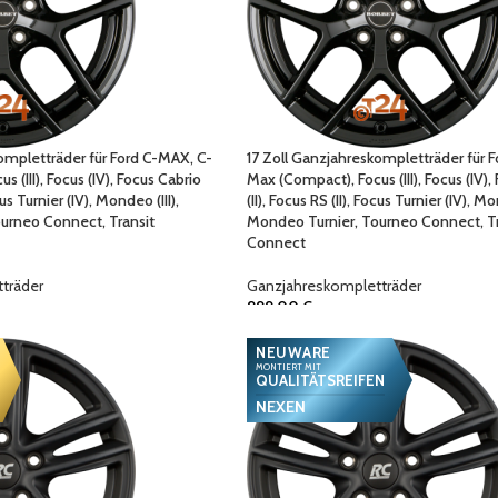
ompletträder für Ford C-MAX, C-
17 Zoll Ganzjahreskompletträder für 
 (III), Focus (IV), Focus Cabrio
Max (Compact), Focus (III), Focus (IV),
ocus Turnier (IV), Mondeo (III),
(II), Focus RS (II), Focus Turnier (IV), Mo
urneo Connect, Transit
Mondeo Turnier, Tourneo Connect, Tr
Connect
träder
Ganzjahreskompletträder
999,00
€
NEUWARE
MONTIERT MIT
QUALITÄTSREIFEN
NEXEN