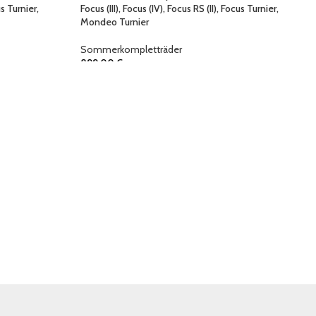
us Turnier,
Focus (III), Focus (IV), Focus RS (II), Focus Turnier,
Mondeo Turnier
Sommerkompletträder
899,00
€