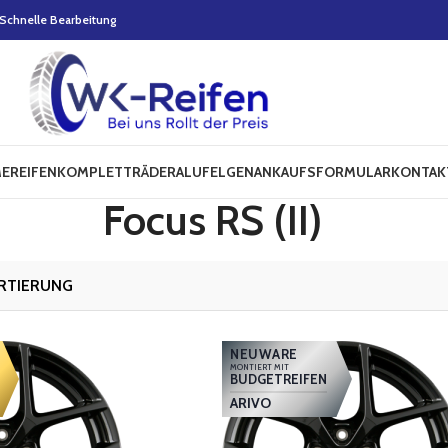
Schnelle Bearbeitung
E
REIFEN
KOMPLETTRÄDER
ALUFELGEN
ANKAUFSFORMULAR
KONTAK
Focus RS (II)
NEUWARE
MONTIERT MIT
BUDGETREIFEN
ARIVO