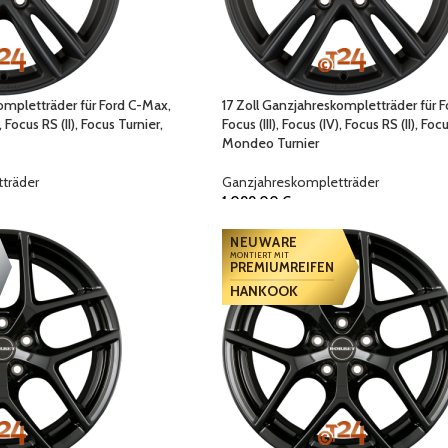
ompletträder für Ford C-Max,
17 Zoll Ganzjahreskompletträder für 
), Focus RS (II), Focus Turnier,
Focus (III), Focus (IV), Focus RS (II), Foc
Mondeo Turnier
träder
Ganzjahreskompletträder
1.099,00
€
NEUWARE
MONTIERT MIT
PREMIUMREIFEN
HANKOOK