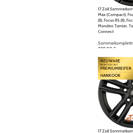
17 Zoll Sommerkomp
Max (Compact), Focus
(II), Focus RS (II), F
Mondeo Turnier, To
Connect
Sommerkomplettr
899,00
€
NEUWARE
MONTIERT MIT
PREMIUMREIFEN
HANKOOK
17 Zoll Sommerkomp