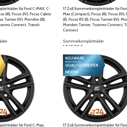
letträder für Ford C-MAX, C-
17 Zoll Sommerkompletträder für For
 (III), Focus (IV), Focus Cabrio
Max (Compact), Focus (III), Focus (IV),
ocus Turnier (IV), Mondeo (III),
(II), Focus RS (II), Focus Turnier (IV), Mo
urneo Connect, Transit
Mondeo Turnier, Tourneo Connect, Tr
Connect
äder
Sommerkompletträder
1.049,00
€
NEUWARE
MONTIERT MIT
QUALITÄTSREIFEN
NEXEN
letträder für Ford C-Max,
17 Zoll Sommerkompletträder für For