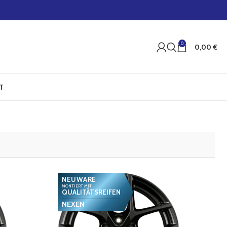
0
0,00
€
T
NEUWARE
MONTIERT MIT
QUALITÄTSREIFEN
NEXEN