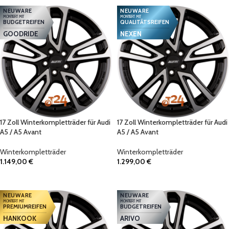
NEUWARE
NEUWARE
MONTIERT MIT
MONTIERT MIT
BUDGETREIFEN
QUALITÄTSREIFEN
GOODRIDE
NEXEN
17 Zoll Winterkompletträder für Audi
17 Zoll Winterkompletträder für Audi
A5 / A5 Avant
A5 / A5 Avant
Winterkompletträder
Winterkompletträder
1.149,00
€
1.299,00
€
IN DEN WARENKORB
IN DEN WARENKORB
NEUWARE
NEUWARE
MONTIERT MIT
MONTIERT MIT
PREMIUMREIFEN
BUDGETREIFEN
HANKOOK
ARIVO