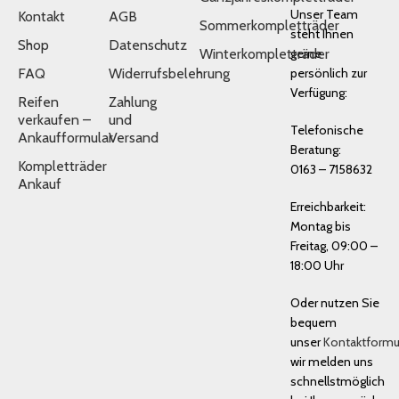
Unser Team
Kontakt
AGB
Sommerkompletträder
steht Ihnen
Shop
Datenschutz
Winterkompletträder
gerne
FAQ
Widerrufsbelehrung
persönlich zur
Verfügung:
Reifen
Zahlung
verkaufen –
und
Telefonische
Ankaufformular
Versand
Beratung:
Kompletträder
0163 – 7158632
Ankauf
Erreichbarkeit:
Montag bis
Freitag, 09:00 –
18:00 Uhr
Oder nutzen Sie
bequem
unser
Kontaktformu
wir melden uns
schnellstmöglich