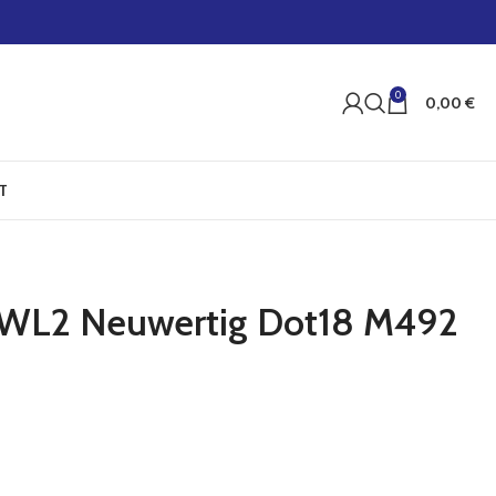
0
0,00
€
T
w WL2 Neuwertig Dot18 M492