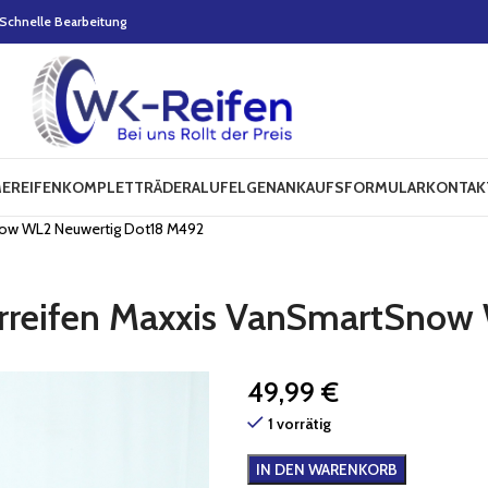
Schnelle Bearbeitung
E
REIFEN
KOMPLETTRÄDER
ALUFELGEN
ANKAUFSFORMULAR
KONTAK
Snow WL2 Neuwertig Dot18 M492
erreifen Maxxis VanSmartSno
49,99
€
1 vorrätig
IN DEN WARENKORB