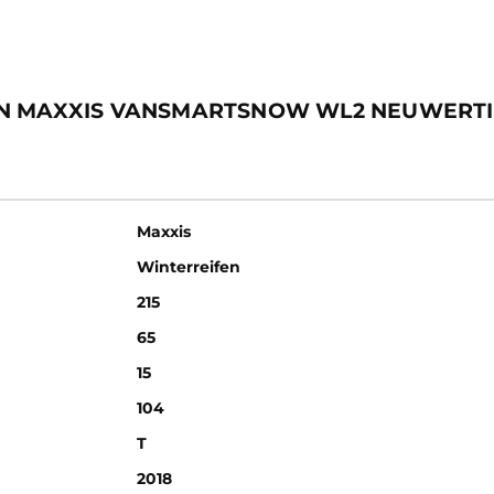
EIFEN MAXXIS VANSMARTSNOW WL2 NEUWERT
Maxxis
Winterreifen
215
65
15
104
T
2018