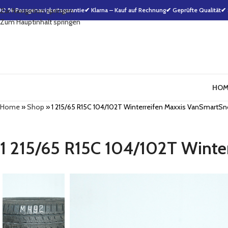
00 % Passgenauigkeitsgarantie
Zur Navigation springen
✔ Klarna – Kauf auf Rechnung
✔ Geprüfte Qualität
✔ 
Zum Hauptinhalt springen
HOM
Home
»
Shop
»
1 215/65 R15C 104/102T Winterreifen Maxxis VanSmart
1 215/65 R15C 104/102T Wint