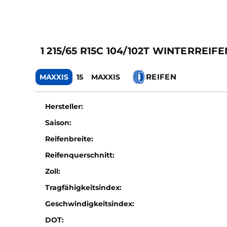
1 215/65 R15C 104/102T WINTERR
REIFEN
MAXXIS
15
MAXXIS
Hersteller:
Saison:
Reifenbreite:
Reifenquerschnitt:
Zoll:
Tragfähigkeitsindex:
Geschwindigkeitsindex:
DOT: