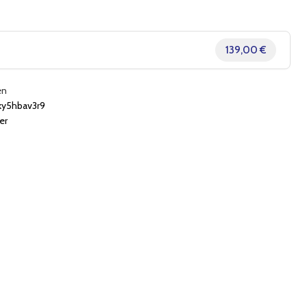
139,00 €
en
ky5hbav3r9
er