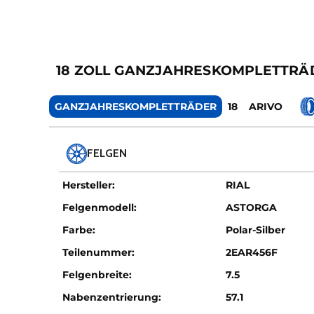
18 ZOLL GANZJAHRESKOMPLETTRÄD
GANZJAHRESKOMPLETTRÄDER
18
ARIVO
FELGEN
Hersteller:
RIAL
Felgenmodell:
ASTORGA
Farbe:
Polar-Silber
Teilenummer:
2EAR456F
Felgenbreite:
7.5
Nabenzentrierung:
57.1