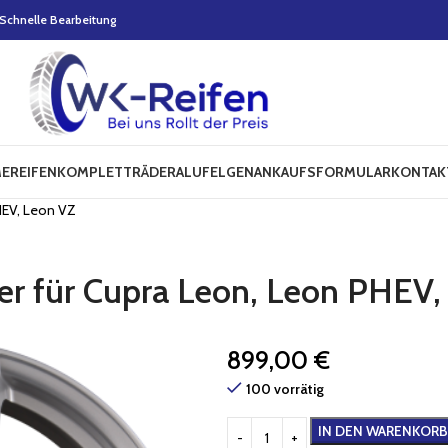
Schnelle Bearbeitung
E
REIFEN
KOMPLETTRÄDER
ALUFELGEN
ANKAUFSFORMULAR
KONTAK
HEV, Leon VZ
er für Cupra Leon, Leon PHEV,
899,00
€
100 vorrätig
IN DEN WARENKORB