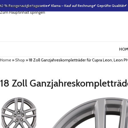
00 % Passgenauigkeitsgarantie
Zur Navigation springen
✔ Klarna – Kauf auf Rechnung
✔ Geprüfte Qualität
✔ 
Zum Hauptinhalt springen
HOM
Home
»
Shop
»
18 Zoll Ganzjahreskompletträder für Cupra Leon, Leon P
18 Zoll Ganzjahreskompletträd