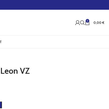
0
0,00
€
T
 Leon VZ