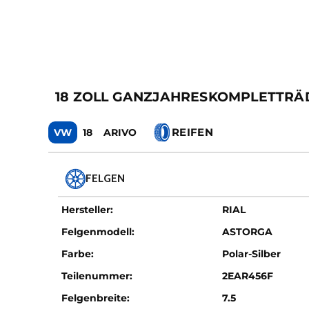
18 ZOLL GANZJAHRESKOMPLETTRÄDER 
REIFEN
VW
18
ARIVO
FELGEN
Hersteller:
RIAL
Felgenmodell:
ASTORGA
Farbe:
Polar-Silber
Teilenummer:
2EAR456F
Felgenbreite:
7.5