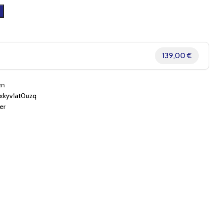
139,00 €
en
kyv1at0uzq
er