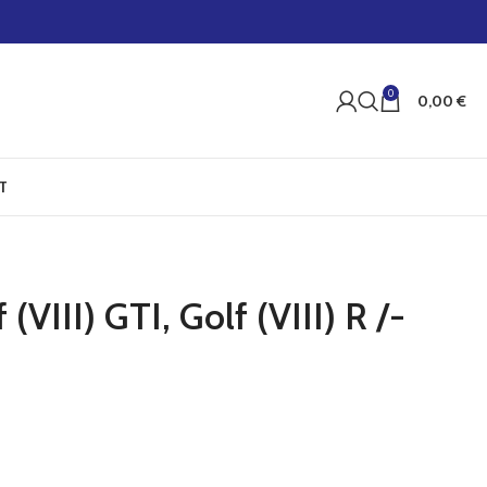
0
0,00
€
T
VIII) GTI, Golf (VIII) R /-