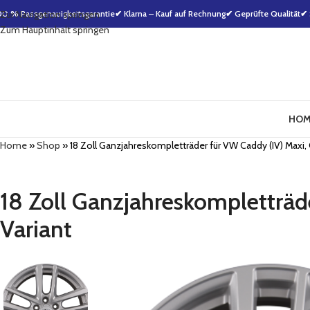
00 % Passgenauigkeitsgarantie
Zur Navigation springen
✔ Klarna – Kauf auf Rechnung
✔ Geprüfte Qualität
✔ 
Zum Hauptinhalt springen
HOM
Home
»
Shop
»
18 Zoll Ganzjahreskompletträder für VW Caddy (IV) Maxi, Golf
18 Zoll Ganzjahreskompletträder
Variant