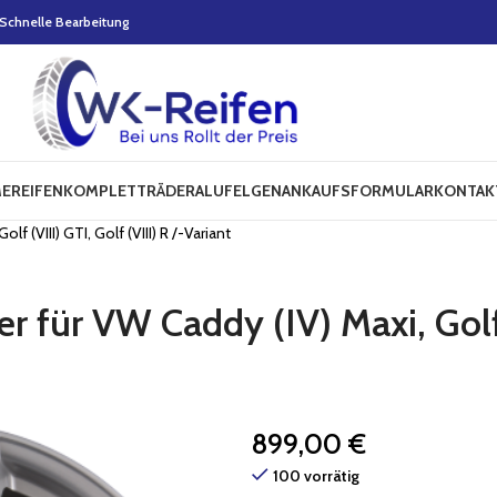
Schnelle Bearbeitung
E
REIFEN
KOMPLETTRÄDER
ALUFELGEN
ANKAUFSFORMULAR
KONTAK
 (VIII) GTI, Golf (VIII) R /-Variant
 für VW Caddy (IV) Maxi, Golf (
899,00
€
100 vorrätig