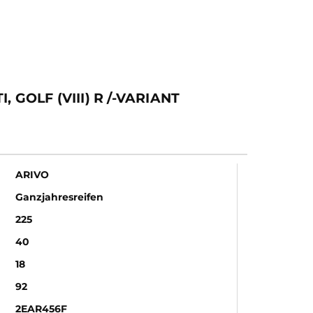
 GOLF (VIII) R /-VARIANT
ARIVO
Ganzjahresreifen
225
40
18
92
2EAR456F