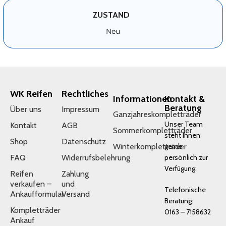
ZUSTAND
Neu
WK Reifen
Rechtliches
Informationen
Kontakt &
Beratung
Über uns
Impressum
Ganzjahreskompletträder
Unser Team
Kontakt
AGB
Sommerkompletträder
steht Ihnen
Shop
Datenschutz
Winterkompletträder
gerne
FAQ
Widerrufsbelehrung
persönlich zur
Verfügung:
Reifen
Zahlung
verkaufen –
und
Telefonische
Ankaufformular
Versand
Beratung:
Kompletträder
0163 – 7158632
Ankauf