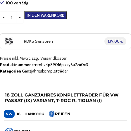
100 vorrätig
IN DEN WARENKORB
RDKS Sensoren
139,00 €
Preise inkl. MwSt. zzgl. Versandkosten
Produktnummer
cmmhz4p89016pjxky6u7zu0x3
Kategorien
Ganzjahreskompletträder
18 ZOLL GANZJAHRESKOMPLETTRÄDER FÜR VW
PASSAT (IX) VARIANT, T-ROC R, TIGUAN (I)
REIFEN
VW
18
HANKOOK