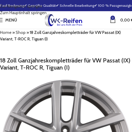
 auf Rechnung
✔ Geprüfte Qualität
✔ Schnelle Bearbeitung
✔ 100 % Passgenauigkeit
Zur Navigation springen
Zum Hauptinhalt springen
0
MENÜ
0,00
Home
»
Shop
»
18 Zoll Ganzjahreskompletträder für VW Passat (IX)
Variant, T-ROC R, Tiguan (I)
18 Zoll Ganzjahreskompletträder für VW Passat (IX)
Variant, T-ROC R, Tiguan (I)