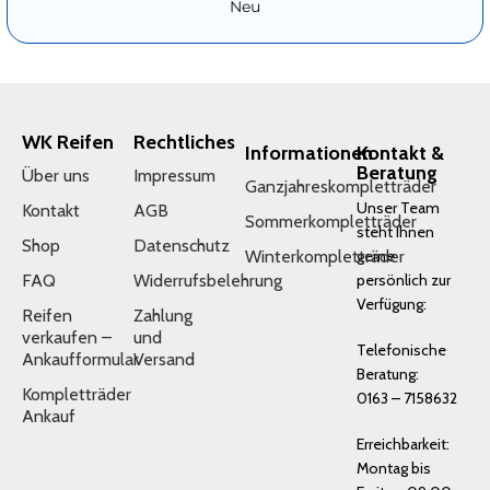
Neu
WK Reifen
Rechtliches
Informationen
Kontakt &
Beratung
Über uns
Impressum
Ganzjahreskompletträder
Unser Team
Kontakt
AGB
Sommerkompletträder
steht Ihnen
Shop
Datenschutz
Winterkompletträder
gerne
FAQ
Widerrufsbelehrung
persönlich zur
Verfügung:
Reifen
Zahlung
verkaufen –
und
Telefonische
Ankaufformular
Versand
Beratung:
Kompletträder
0163 – 7158632
Ankauf
Erreichbarkeit:
Montag bis