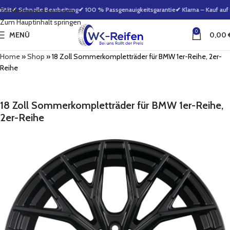
tät
✔ Schnelle Bearbeitung
✔ 100 % Passgenauigkeitsgarantie
✔ Klarna – Kauf auf 
Zur Navigation springen
Zum Hauptinhalt springen
0
MENÜ
0,00
Home
»
Shop
»
18 Zoll Sommerkompletträder für BMW 1er-Reihe, 2er-
Reihe
18 Zoll Sommerkompletträder für BMW 1er-Reihe,
2er-Reihe