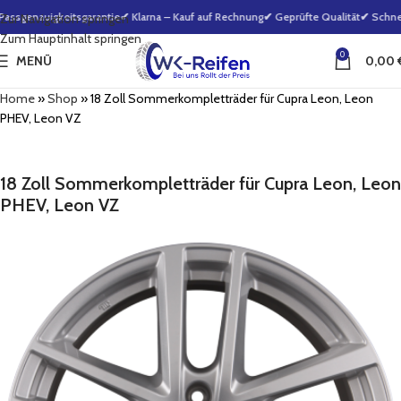
sgenauigkeitsgarantie
✔ Klarna – Kauf auf Rechnung
✔ Geprüfte Qualität
✔ Schnell
Zur Navigation springen
Zum Hauptinhalt springen
0
MENÜ
0,00
Home
»
Shop
»
18 Zoll Sommerkompletträder für Cupra Leon, Leon
PHEV, Leon VZ
18 Zoll Sommerkompletträder für Cupra Leon, Leon
PHEV, Leon VZ