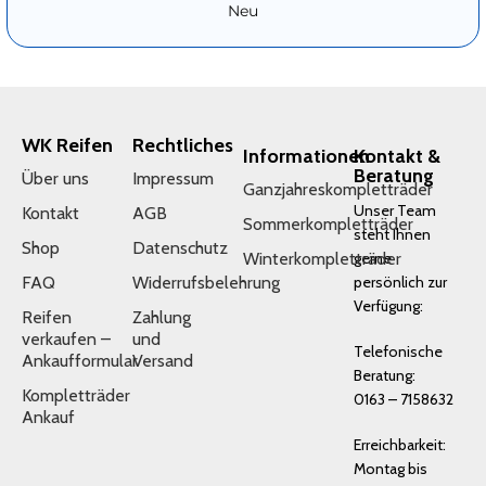
Neu
WK Reifen
Rechtliches
Informationen
Kontakt &
Beratung
Über uns
Impressum
Ganzjahreskompletträder
Unser Team
Kontakt
AGB
Sommerkompletträder
steht Ihnen
Shop
Datenschutz
Winterkompletträder
gerne
FAQ
Widerrufsbelehrung
persönlich zur
Verfügung:
Reifen
Zahlung
verkaufen –
und
Telefonische
Ankaufformular
Versand
Beratung:
Kompletträder
0163 – 7158632
Ankauf
Erreichbarkeit:
Montag bis