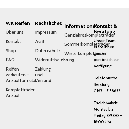
WK Reifen
Rechtliches
Informationen
Kontakt &
Beratung
Über uns
Impressum
Ganzjahreskompletträder
Unser Team
Kontakt
AGB
Sommerkompletträder
steht Ihnen
Shop
Datenschutz
Winterkompletträder
gerne
FAQ
Widerrufsbelehrung
persönlich zur
Verfügung:
Reifen
Zahlung
verkaufen –
und
Telefonische
Ankaufformular
Versand
Beratung:
Kompletträder
0163 – 7158632
Ankauf
Erreichbarkeit:
Montag bis
Freitag, 09:00 –
18:00 Uhr