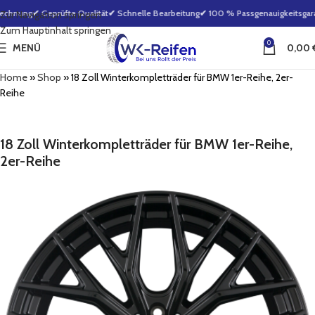
echnung
✔ Geprüfte Qualität
✔ Schnelle Bearbeitung
✔ 100 % Passgenauigkeitsgaran
Zur Navigation springen
Zum Hauptinhalt springen
0
MENÜ
0,00
Home
»
Shop
»
18 Zoll Winterkompletträder für BMW 1er-Reihe, 2er-
Reihe
18 Zoll Winterkompletträder für BMW 1er-Reihe,
2er-Reihe