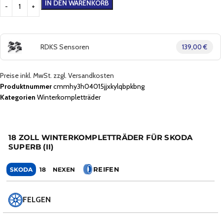
IN DEN WARENKORB
RDKS Sensoren
139,00 €
Preise inkl. MwSt. zzgl. Versandkosten
Produktnummer
cmmhy3h04015jjxkylqbpkbng
Kategorien
Winterkompletträder
18 ZOLL WINTERKOMPLETTRÄDER FÜR SKODA
SUPERB (II)
REIFEN
SKODA
18
NEXEN
FELGEN