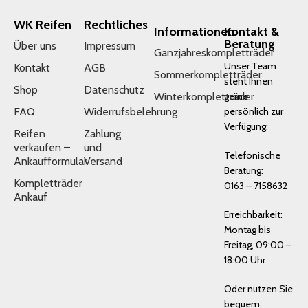
WK Reifen
Rechtliches
Informationen
Kontakt &
Beratung
Über uns
Impressum
Ganzjahreskompletträder
Unser Team
Kontakt
AGB
Sommerkompletträder
steht Ihnen
Shop
Datenschutz
Winterkompletträder
gerne
FAQ
Widerrufsbelehrung
persönlich zur
Verfügung:
Reifen
Zahlung
verkaufen –
und
Telefonische
Ankaufformular
Versand
Beratung:
Kompletträder
0163 – 7158632
Ankauf
Erreichbarkeit:
Montag bis
Freitag, 09:00 –
18:00 Uhr
Oder nutzen Sie
bequem