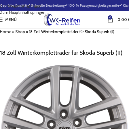
prüfte Qualität
✔ Schnelle Bearbeitung
✔ 100 % Passgenauigkeitsgarantie
✔ Klarn
Zur Navigation springen
Zum Hauptinhalt springen
0
MENÜ
0,00
Home
»
Shop
»
18 Zoll Winterkompletträder für Skoda Superb (II)
18 Zoll Winterkompletträder für Skoda Superb (II)