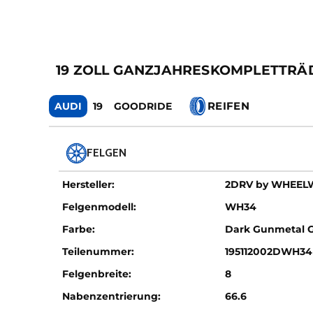
19 ZOLL GANZJAHRESKOMPLETTRÄD
REIFEN
AUDI
19
GOODRIDE
FELGEN
Hersteller:
2DRV by WHEE
Felgenmodell:
WH34
Farbe:
Dark Gunmetal 
Teilenummer:
195112002DWH34
Felgenbreite:
8
Nabenzentrierung:
66.6