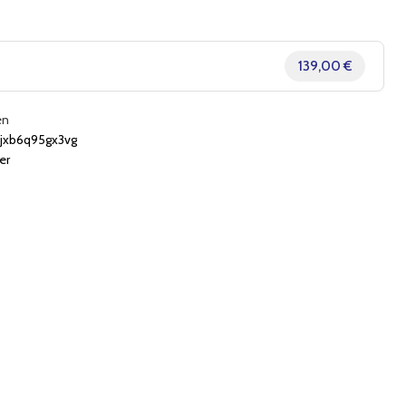
139,00 €
en
xb6q95gx3vg
er