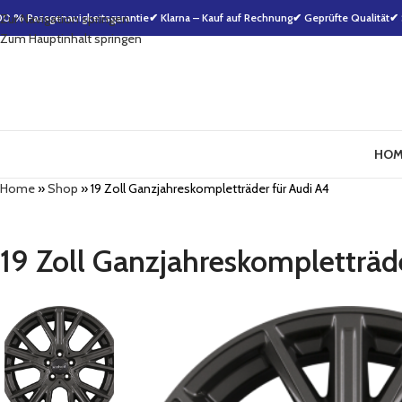
00 % Passgenauigkeitsgarantie
Zur Navigation springen
✔ Klarna – Kauf auf Rechnung
✔ Geprüfte Qualität
✔ 
Zum Hauptinhalt springen
HOM
Home
»
Shop
»
19 Zoll Ganzjahreskompletträder für Audi A4
19 Zoll Ganzjahreskompletträd