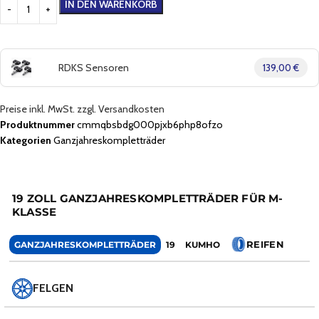
IN DEN WARENKORB
RDKS Sensoren
139,00 €
Preise inkl. MwSt. zzgl. Versandkosten
Produktnummer
cmmqbsbdg000pjxb6php8ofzo
Kategorien
Ganzjahreskompletträder
19 ZOLL GANZJAHRESKOMPLETTRÄDER FÜR M-
KLASSE
REIFEN
GANZJAHRESKOMPLETTRÄDER
19
KUMHO
FELGEN