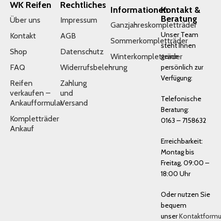
WK Reifen
Rechtliches
Informationen
Kontakt &
Beratung
Über uns
Impressum
Ganzjahreskompletträder
Unser Team
Kontakt
AGB
Sommerkompletträder
steht Ihnen
Shop
Datenschutz
Winterkompletträder
gerne
FAQ
Widerrufsbelehrung
persönlich zur
Verfügung:
Reifen
Zahlung
verkaufen –
und
Telefonische
Ankaufformular
Versand
Beratung:
Kompletträder
0163 – 7158632
Ankauf
Erreichbarkeit:
Montag bis
Freitag, 09:00 –
18:00 Uhr
Oder nutzen Sie
bequem
unser
Kontaktformu