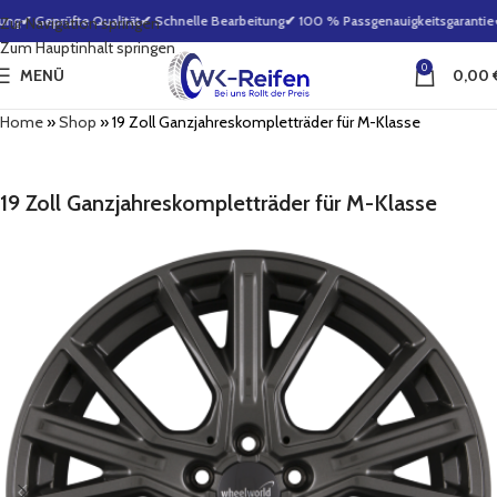
ng
✔ Geprüfte Qualität
✔ Schnelle Bearbeitung
✔ 100 % Passgenauigkeitsgarantie
✔ 
Zur Navigation springen
Zum Hauptinhalt springen
0
MENÜ
0,00
Home
»
Shop
»
19 Zoll Ganzjahreskompletträder für M-Klasse
19 Zoll Ganzjahreskompletträder für M-Klasse