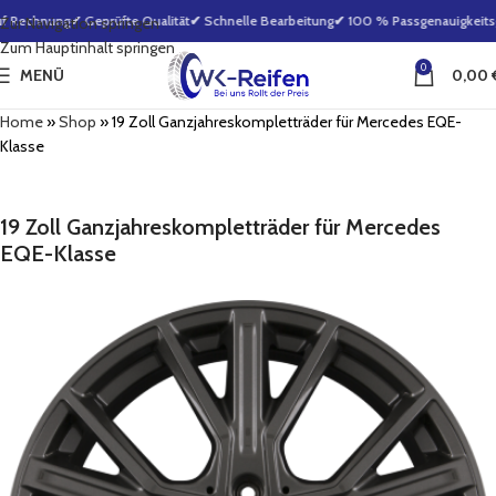
f Rechnung
✔ Geprüfte Qualität
✔ Schnelle Bearbeitung
✔ 100 % Passgenauigkeitsga
Zur Navigation springen
Zum Hauptinhalt springen
0
MENÜ
0,00
Home
»
Shop
»
19 Zoll Ganzjahreskompletträder für Mercedes EQE-
Klasse
19 Zoll Ganzjahreskompletträder für Mercedes
EQE-Klasse