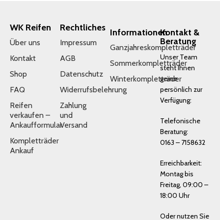
WK Reifen
Rechtliches
Informationen
Kontakt &
Beratung
Über uns
Impressum
Ganzjahreskompletträder
Unser Team
Kontakt
AGB
Sommerkompletträder
steht Ihnen
Shop
Datenschutz
Winterkompletträder
gerne
FAQ
Widerrufsbelehrung
persönlich zur
Verfügung:
Reifen
Zahlung
verkaufen –
und
Telefonische
Ankaufformular
Versand
Beratung:
Kompletträder
0163 – 7158632
Ankauf
Erreichbarkeit:
Montag bis
Freitag, 09:00 –
18:00 Uhr
Oder nutzen Sie