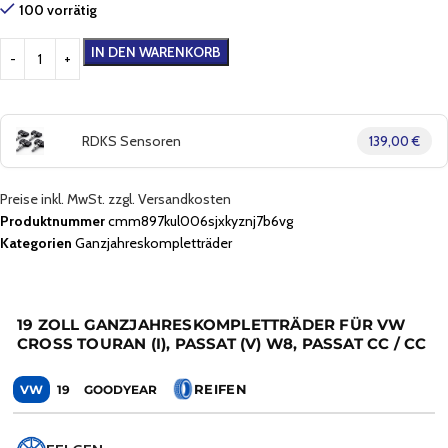
100 vorrätig
IN DEN WARENKORB
RDKS Sensoren
139,00 €
Preise inkl. MwSt. zzgl. Versandkosten
Produktnummer
cmm897kul006sjxkyznj7b6vg
Kategorien
Ganzjahreskompletträder
19 ZOLL GANZJAHRESKOMPLETTRÄDER FÜR VW
CROSS TOURAN (I), PASSAT (V) W8, PASSAT CC / CC
REIFEN
VW
19
GOODYEAR