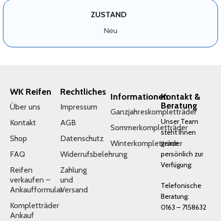
ZUSTAND
Neu
WK Reifen
Rechtliches
Informationen
Kontakt &
Beratung
Über uns
Impressum
Ganzjahreskompletträder
Unser Team
Kontakt
AGB
Sommerkompletträder
steht Ihnen
Shop
Datenschutz
Winterkompletträder
gerne
FAQ
Widerrufsbelehrung
persönlich zur
Verfügung:
Reifen
Zahlung
verkaufen –
und
Telefonische
Ankaufformular
Versand
Beratung:
Kompletträder
0163 – 7158632
Ankauf