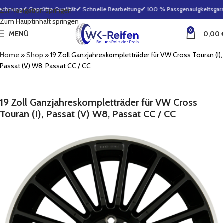
echnung
✔ Geprüfte Qualität
✔ Schnelle Bearbeitung
✔ 100 % Passgenauigkeitsgaran
Zur Navigation springen
Zum Hauptinhalt springen
0
MENÜ
0,00
Home
»
Shop
»
19 Zoll Ganzjahreskompletträder für VW Cross Touran (I),
Passat (V) W8, Passat CC / CC
19 Zoll Ganzjahreskompletträder für VW Cross
Touran (I), Passat (V) W8, Passat CC / CC