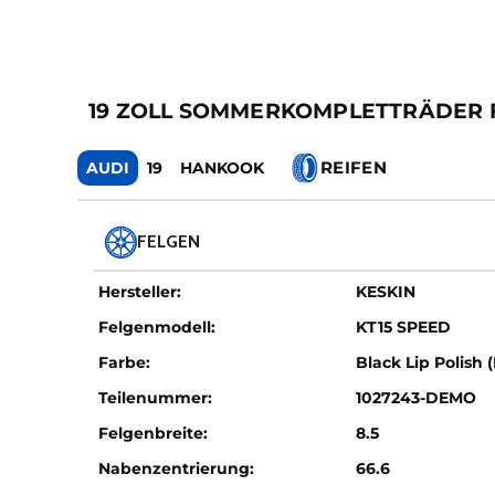
19 ZOLL SOMMERKOMPLETTRÄDER F
REIFEN
AUDI
19
HANKOOK
FELGEN
Hersteller:
KESKIN
Felgenmodell:
KT15 SPEED
Farbe:
Black Lip Polish 
Teilenummer:
1027243-DEMO
Felgenbreite:
8.5
Nabenzentrierung:
66.6