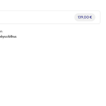
139,00 €
en
kyscrb8rus