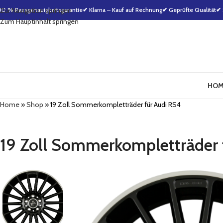
00 % Passgenauigkeitsgarantie
Zur Navigation springen
✔ Klarna – Kauf auf Rechnung
✔ Geprüfte Qualität
✔ 
Zum Hauptinhalt springen
HOM
Home
»
Shop
»
19 Zoll Sommerkompletträder für Audi RS4
19 Zoll Sommerkompletträder 