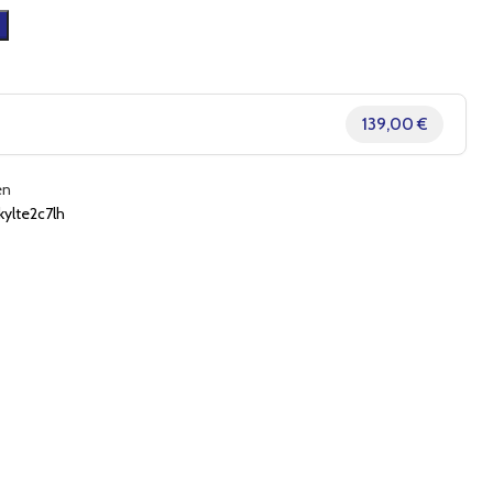
139,00 €
en
ylte2c7lh