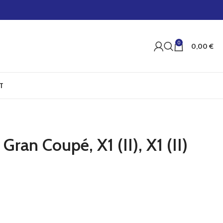
0
0,00
€
T
an Coupé, X1 (II), X1 (II)