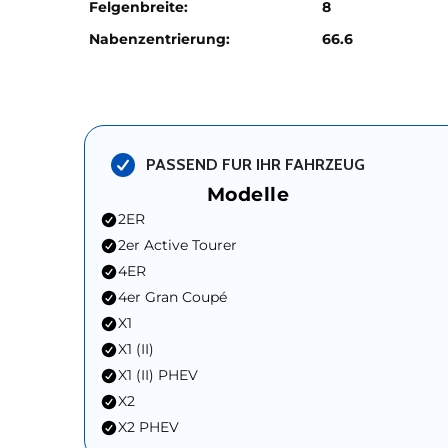
Felgenbreite:
8
Nabenzentrierung:
66.6
PASSEND FUR IHR FAHRZEUG
Modelle
2ER
2er Active Tourer
4ER
4er Gran Coupé
X1
X1 (II)
X1 (II) PHEV
X2
X2 PHEV