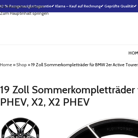
00 % Passgenauigkeitsgarantie
Zur Navigation springen
✔ Klarna – Kauf auf Rechnung
✔ Geprüfte Qualität
✔ 
Zum Hauptinhalt springen
HOM
Home
»
Shop
»
19 Zoll Sommerkompletträder für BMW 2er Active Tourer, 4e
19 Zoll Sommerkompletträder fü
PHEV, X2, X2 PHEV