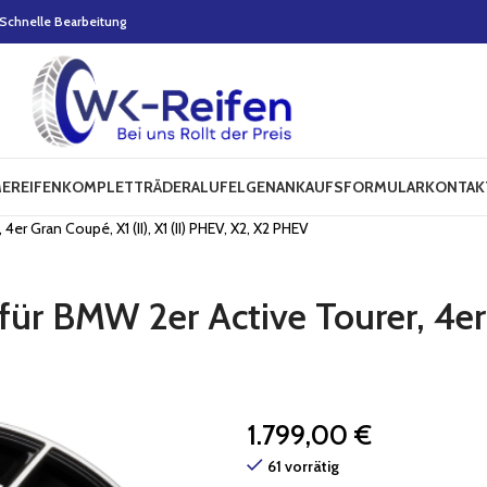
Schnelle Bearbeitung
E
REIFEN
KOMPLETTRÄDER
ALUFELGEN
ANKAUFSFORMULAR
KONTAK
r Gran Coupé, X1 (II), X1 (II) PHEV, X2, X2 PHEV
r BMW 2er Active Tourer, 4er Gr
1.799,00
€
61 vorrätig