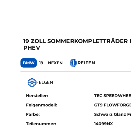
19 ZOLL SOMMERKOMPLETTRÄDER FÜR 
PHEV
REIFEN
BMW
19
NEXEN
FELGEN
Hersteller:
TEC SPEEDWHEE
Felgenmodell:
GT9 FLOWFORG
Farbe:
Schwarz Glanz Fr
Teilenummer:
14099NX