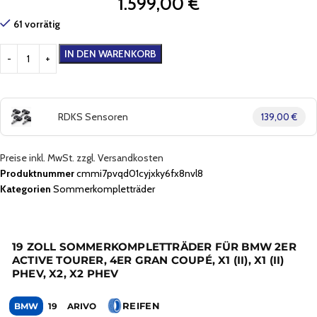
1.599,00
€
61 vorrätig
IN DEN WARENKORB
RDKS Sensoren
139,00 €
Preise inkl. MwSt. zzgl. Versandkosten
Produktnummer
cmmi7pvqd01cyjxky6fx8nvl8
Kategorien
Sommerkompletträder
19 ZOLL SOMMERKOMPLETTRÄDER FÜR BMW 2ER
ACTIVE TOURER, 4ER GRAN COUPÉ, X1 (II), X1 (II)
PHEV, X2, X2 PHEV
REIFEN
BMW
19
ARIVO