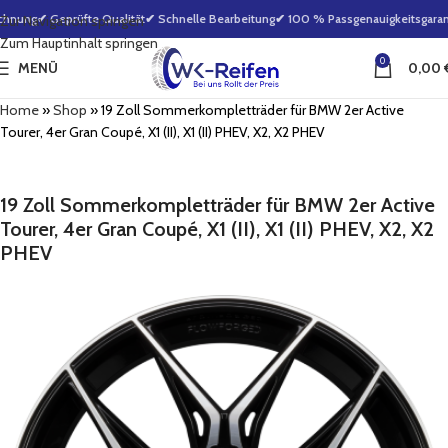
hnung
✔ Geprüfte Qualität
✔ Schnelle Bearbeitung
✔ 100 % Passgenauigkeitsgarant
Zur Navigation springen
Zum Hauptinhalt springen
0
MENÜ
0,00
Home
»
Shop
»
19 Zoll Sommerkompletträder für BMW 2er Active
Tourer, 4er Gran Coupé, X1 (II), X1 (II) PHEV, X2, X2 PHEV
19 Zoll Sommerkompletträder für BMW 2er Active
Tourer, 4er Gran Coupé, X1 (II), X1 (II) PHEV, X2, X2
PHEV