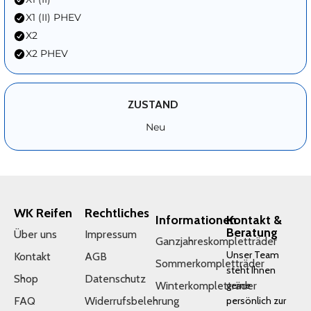
X1 (II) PHEV
X2
X2 PHEV
ZUSTAND
Neu
WK Reifen
Rechtliches
Informationen
Kontakt &
Beratung
Über uns
Impressum
Ganzjahreskompletträder
Unser Team
Kontakt
AGB
Sommerkompletträder
steht Ihnen
Shop
Datenschutz
Winterkompletträder
gerne
FAQ
Widerrufsbelehrung
persönlich zur