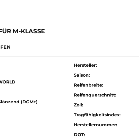
FÜR M-KLASSE
IFEN
Hersteller:
Saison:
LWORLD
Reifenbreite:
Reifenquerschnitt:
Glänzend (DGM+)
Zoll:
Tragfähigkeitsindex:
Herstellernummer:
DOT: