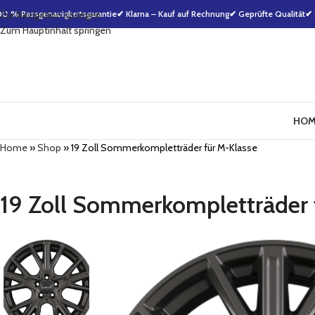
00 % Passgenauigkeitsgarantie
Zur Navigation springen
✔ Klarna – Kauf auf Rechnung
✔ Geprüfte Qualität
✔ 
Zum Hauptinhalt springen
HOM
Home
»
Shop
»
19 Zoll Sommerkompletträder für M-Klasse
19 Zoll Sommerkompletträder 