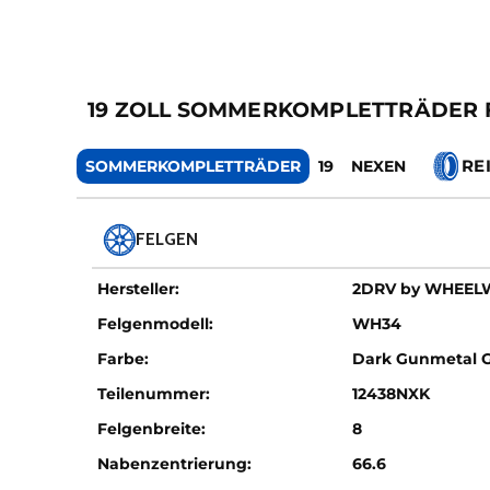
19 ZOLL SOMMERKOMPLETTRÄDER 
RE
SOMMERKOMPLETTRÄDER
19
NEXEN
FELGEN
Hersteller:
2DRV by WHEE
Felgenmodell:
WH34
Farbe:
Dark Gunmetal 
Teilenummer:
12438NXK
Felgenbreite:
8
Nabenzentrierung:
66.6