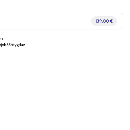
139,00 €
en
xb63htygdav