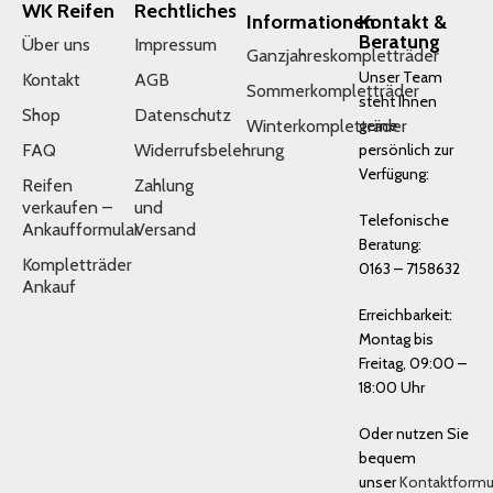
WK Reifen
Rechtliches
Informationen
Kontakt &
Beratung
Über uns
Impressum
Ganzjahreskompletträder
Unser Team
Kontakt
AGB
Sommerkompletträder
steht Ihnen
Shop
Datenschutz
Winterkompletträder
gerne
FAQ
Widerrufsbelehrung
persönlich zur
Verfügung:
Reifen
Zahlung
verkaufen –
und
Telefonische
Ankaufformular
Versand
Beratung:
Kompletträder
0163 – 7158632
Ankauf
Erreichbarkeit:
Montag bis
Freitag, 09:00 –
18:00 Uhr
Oder nutzen Sie
bequem
unser
Kontaktformu