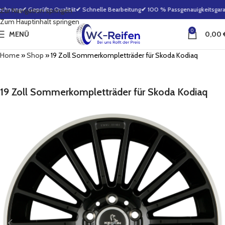
chnung
✔ Geprüfte Qualität
✔ Schnelle Bearbeitung
✔ 100 % Passgenauigkeitsgaran
Zur Navigation springen
Zum Hauptinhalt springen
0
MENÜ
0,00
Home
»
Shop
»
19 Zoll Sommerkompletträder für Skoda Kodiaq
19 Zoll Sommerkompletträder für Skoda Kodiaq