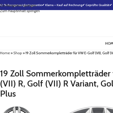
00 % Passgenauigkeitsgarantie
Zur Navigation springen
✔ Klarna – Kauf auf Rechnung
✔ Geprüfte Qualität
✔ 
Zum Hauptinhalt springen
HOM
Home
»
Shop
»
19 Zoll Sommerkompletträder für VW E-Golf (VII), Golf (VI) R, 
19 Zoll Sommerkompletträder fü
(VII) R, Golf (VII) R Variant, Go
Plus