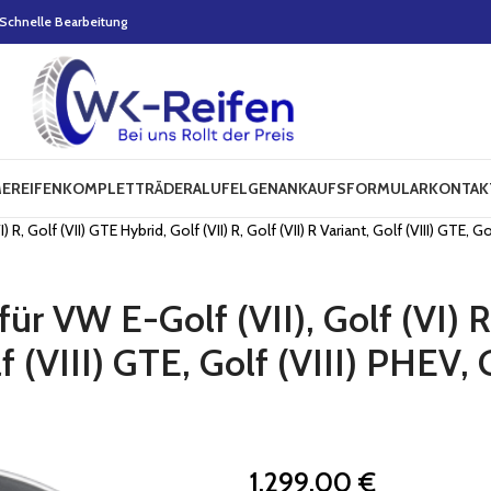
Schnelle Bearbeitung
E
REIFEN
KOMPLETTRÄDER
ALUFELGEN
ANKAUFSFORMULAR
KONTAK
Golf (VII) GTE Hybrid, Golf (VII) R, Golf (VII) R Variant, Golf (VIII) GTE, Golf
r VW E-Golf (VII), Golf (VI) R,
lf (VIII) GTE, Golf (VIII) PHEV, 
1.299,00
€