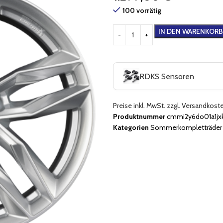
100 vorrätig
IN DEN WARENKORB
RDKS Sensoren
Preise inkl. MwSt. zzgl. Versandkost
Produktnummer
cmmi2y6do01a1jx
Kategorien
Sommerkompletträder