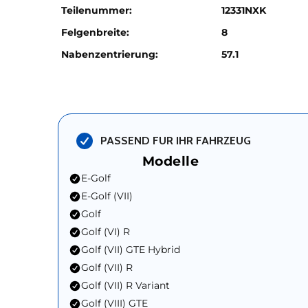
Teilenummer:
12331NXK
Felgenbreite:
8
Nabenzentrierung:
57.1
PASSEND FUR IHR FAHRZEUG
Modelle
E-Golf
E-Golf (VII)
Golf
Golf (VI) R
Golf (VII) GTE Hybrid
Golf (VII) R
Golf (VII) R Variant
Golf (VIII) GTE