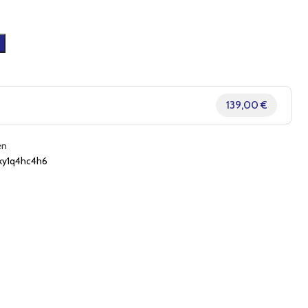
139,00 €
en
ky1q4hc4h6