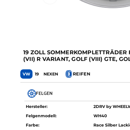
19 ZOLL SOMMERKOMPLETTRÄDER FÜR V
(VII) R VARIANT, GOLF (VIII) GTE, GO
REIFEN
VW
19
NEXEN
FELGEN
Hersteller:
2DRV by WHEE
Felgenmodell:
WH40
Farbe:
Race Silber Lacki