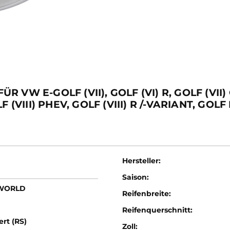
W E-GOLF (VII), GOLF (VI) R, GOLF (VII) G
LF (VIII) PHEV, GOLF (VIII) R /-VARIANT, GOLF
Hersteller:
Saison:
LWORLD
Reifenbreite:
Reifenquerschnitt:
ert (RS)
Zoll: