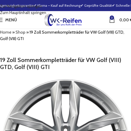
enauigkeitsgarantie
✔ Klarna – Kauf auf Rechnung
✔ Geprüfte Qualität
✔ Schnelle B
Zur Navigation springen
Zum Hauptinhalt springen
0
MENÜ
0,00
Home
»
Shop
»
19 Zoll Sommerkompletträder für VW Golf (VIII) GTD,
Golf (VIII) GTI
19 Zoll Sommerkompletträder für VW Golf (VIII)
GTD, Golf (VIII) GTI