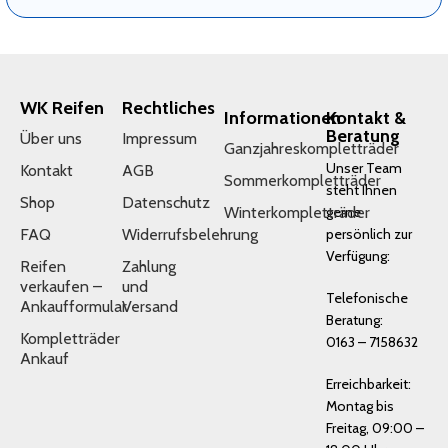
WK Reifen
Rechtliches
Informationen
Kontakt &
Beratung
Über uns
Impressum
Ganzjahreskompletträder
Unser Team
Kontakt
AGB
Sommerkompletträder
steht Ihnen
Shop
Datenschutz
Winterkompletträder
gerne
FAQ
Widerrufsbelehrung
persönlich zur
Verfügung:
Reifen
Zahlung
verkaufen –
und
Telefonische
Ankaufformular
Versand
Beratung:
Kompletträder
0163 – 7158632
Ankauf
Erreichbarkeit:
Montag bis
Freitag, 09:00 –