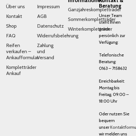
Informationen
Kontakt &
Beratung
Über uns
Impressum
Ganzjahreskompletträder
Unser Team
Kontakt
AGB
Sommerkompletträder
steht Ihnen
Shop
Datenschutz
Winterkompletträder
gerne
FAQ
Widerrufsbelehrung
persönlich zur
Verfügung:
Reifen
Zahlung
verkaufen –
und
Telefonische
Ankaufformular
Versand
Beratung:
Kompletträder
0163 – 7158632
Ankauf
Erreichbarkeit:
Montag bis
Freitag, 09:00 –
18:00 Uhr
Oder nutzen Sie
bequem
unser
Kontaktformu
wir melden uns