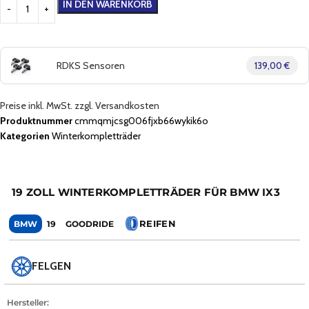
IN DEN WARENKORB
RDKS Sensoren
139,00 €
Preise inkl. MwSt. zzgl. Versandkosten
Produktnummer
cmmqmjcsg006fjxb66wykik6o
Kategorien
Winterkompletträder
19 ZOLL WINTERKOMPLETTRÄDER FÜR BMW IX3
REIFEN
BMW
19
GOODRIDE
FELGEN
Hersteller: