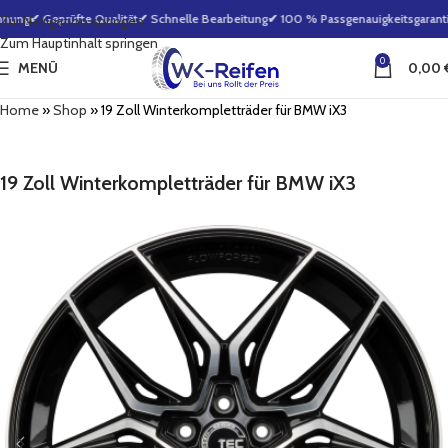
nung
✔ Geprüfte Qualität
✔ Schnelle Bearbeitung
✔ 100 % Passgenauigkeitsgaranti
Zur Navigation springen
Zum Hauptinhalt springen
0
MENÜ
0,00
Home
»
Shop
»
19 Zoll Winterkompletträder für BMW iX3
19 Zoll Winterkompletträder für BMW iX3