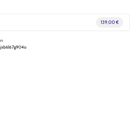
139,00 €
en
xb6l67g904o