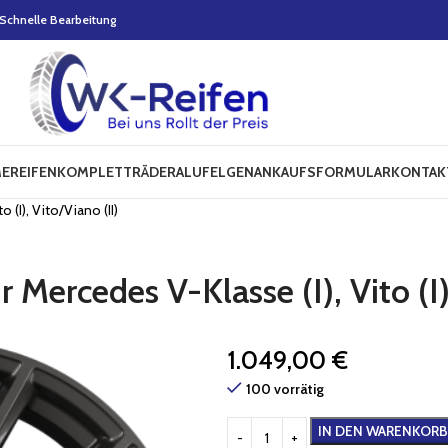
Schnelle Bearbeitung
E
REIFEN
KOMPLETTRÄDER
ALUFELGEN
ANKAUFSFORMULAR
KONTAK
 (I), Vito/Viano (II)
Mercedes V-Klasse (I), Vito (I),
1.049,00
€
100 vorrätig
IN DEN WARENKORB