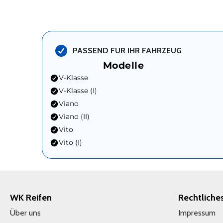
PASSEND FUR IHR FAHRZEUG
Modelle
V-Klasse
V-Klasse (I)
Viano
Viano (II)
Vito
Vito (I)
WK Reifen
Rechtliche
Über uns
Impressum