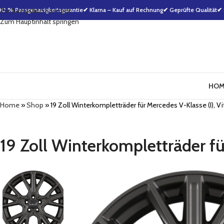
00 % Passgenauigkeitsgarantie
Zur Navigation springen
✔ Klarna – Kauf auf Rechnung
✔ Geprüfte Qualität
✔ 
Zum Hauptinhalt springen
HOM
Home
»
Shop
»
19 Zoll Winterkompletträder für Mercedes V-Klasse (I), Vito
19 Zoll Winterkompletträder für 