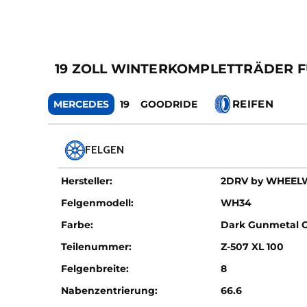
19 ZOLL WINTERKOMPLETTRÄDER FÜR 
REIFEN
MERCEDES
19
GOODRIDE
FELGEN
Hersteller:
2DRV by WHEE
Felgenmodell:
WH34
Farbe:
Dark Gunmetal 
Teilenummer:
Z-507 XL 100
Felgenbreite:
8
Nabenzentrierung:
66.6