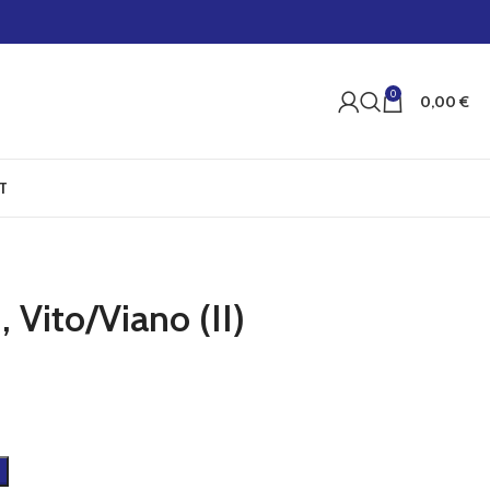
0
0,00
€
T
 Vito/Viano (II)