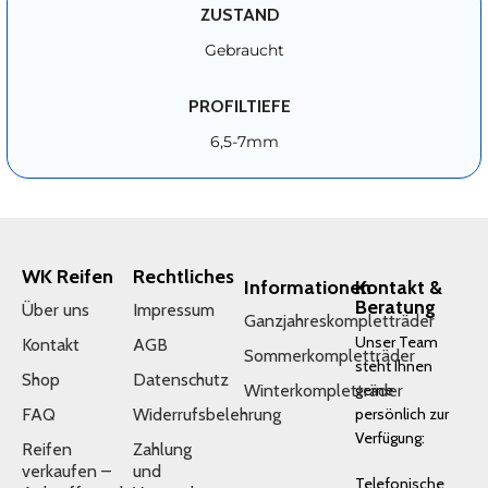
ZUSTAND
Gebraucht
PROFILTIEFE
6,5-7mm
WK Reifen
Rechtliches
Informationen
Kontakt &
Beratung
Über uns
Impressum
Ganzjahreskompletträder
Unser Team
Kontakt
AGB
Sommerkompletträder
steht Ihnen
Shop
Datenschutz
Winterkompletträder
gerne
FAQ
Widerrufsbelehrung
persönlich zur
Verfügung:
Reifen
Zahlung
verkaufen –
und
Telefonische