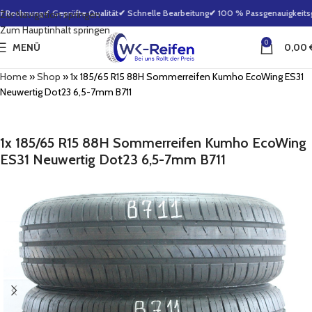
f Rechnung
✔ Geprüfte Qualität
✔ Schnelle Bearbeitung
✔ 100 % Passgenauigkeitsga
Zur Navigation springen
Zum Hauptinhalt springen
0
MENÜ
0,00
Home
»
Shop
»
1x 185/65 R15 88H Sommerreifen Kumho EcoWing ES31
Neuwertig Dot23 6,5-7mm B711
1x 185/65 R15 88H Sommerreifen Kumho EcoWing
ES31 Neuwertig Dot23 6,5-7mm B711