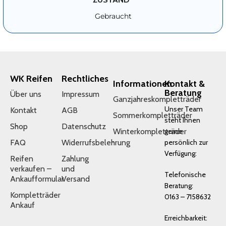
Gebraucht
WK Reifen
Rechtliches
Informationen
Kontakt &
Beratung
Über uns
Impressum
Ganzjahreskompletträder
Unser Team
Kontakt
AGB
Sommerkompletträder
steht Ihnen
Shop
Datenschutz
Winterkompletträder
gerne
FAQ
Widerrufsbelehrung
persönlich zur
Verfügung:
Reifen
Zahlung
verkaufen –
und
Telefonische
Ankaufformular
Versand
Beratung:
Kompletträder
0163 – 7158632
Ankauf
Erreichbarkeit: