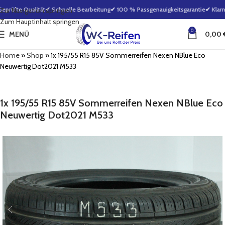
prüfte Qualität
✔ Schnelle Bearbeitung
✔ 100 % Passgenauigkeitsgarantie
✔ Klarna
Zur Navigation springen
Zum Hauptinhalt springen
0
MENÜ
0,00
Home
»
Shop
»
1x 195/55 R15 85V Sommerreifen Nexen NBlue Eco
Neuwertig Dot2021 M533
1x 195/55 R15 85V Sommerreifen Nexen NBlue Eco
Neuwertig Dot2021 M533