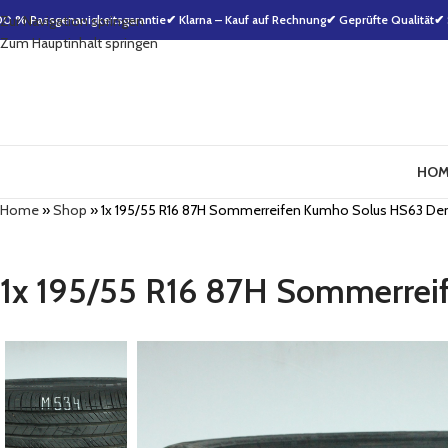
00 % Passgenauigkeitsgarantie
Zur Navigation springen
✔ Klarna – Kauf auf Rechnung
✔ Geprüfte Qualität
✔ 
Zum Hauptinhalt springen
HOM
Home
»
Shop
»
1x 195/55 R16 87H Sommerreifen Kumho Solus HS63 
1x 195/55 R16 87H Sommerre