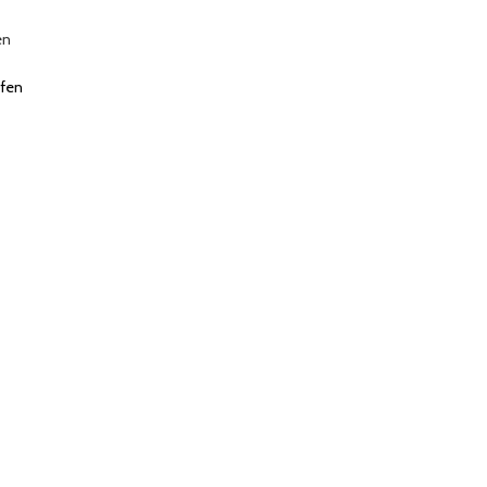
en
fen