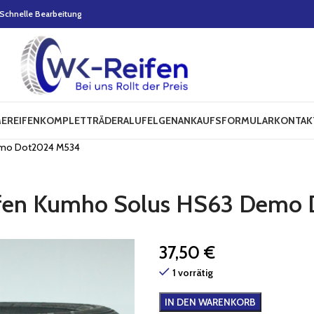
Schnelle Bearbeitung
E
REIFEN
KOMPLETTRÄDER
ALUFELGEN
ANKAUFSFORMULAR
KONTAK
Demo Dot2024 M534
ifen Kumho Solus HS63 Demo
37,50
€
1 vorrätig
IN DEN WARENKORB