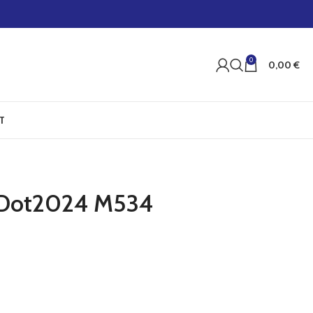
0
0,00
€
T
 Dot2024 M534