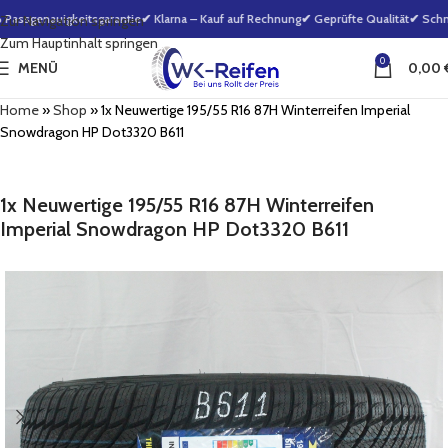
ssgenauigkeitsgarantie
✔ Klarna – Kauf auf Rechnung
✔ Geprüfte Qualität
✔ Schnel
Zur Navigation springen
Zum Hauptinhalt springen
0
MENÜ
0,00
Home
»
Shop
»
1x Neuwertige 195/55 R16 87H Winterreifen Imperial
Snowdragon HP Dot3320 B611
1x Neuwertige 195/55 R16 87H Winterreifen
Imperial Snowdragon HP Dot3320 B611