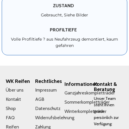
ZUSTAND
Gebraucht, Siehe Bilder
PROFILTIEFE
Volle Profiltiefe ? aus Neufahrzeug demontiert, kaum
gefahren
WK Reifen
Rechtliches
Informationen
Kontakt &
Beratung
Über uns
Impressum
Ganzjahreskompletträder
Unser Team
Kontakt
AGB
Sommerkompletträder
steht Ihnen
Shop
Datenschutz
Winterkompletträder
gerne
FAQ
Widerrufsbelehrung
persönlich zur
Verfügung:
Reifen
Zahlung