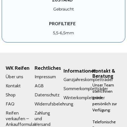
Gebraucht
PROFILTIEFE
5,5-6,5mm
WK Reifen
Rechtliches
Informationen
Kontakt &
Beratung
Über uns
Impressum
Ganzjahreskompletträder
Unser Team
Kontakt
AGB
Sommerkompletträder
steht Ihnen
Shop
Datenschutz
Winterkompletträder
gerne
FAQ
Widerrufsbelehrung
persönlich zur
Verfügung:
Reifen
Zahlung
verkaufen –
und
Telefonische
Ankaufformular
Versand