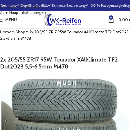
 Rechnung
✔ Geprüfte Qualität
✔ Schnelle Bearbeitung
✔ 100 % Passgenauigkeitsgar
Zur Navigation springen
Zum Hauptinhalt springen
0
MENÜ
0,00
Home
»
Shop
»
2x 205/55 ZR17 95W Tourador XAllClimate TF2 Dot2023
5,5-6,5mm M478
2x 205/55 ZR17 95W Tourador XAllClimate TF2
Dot2023 5,5-6,5mm M478