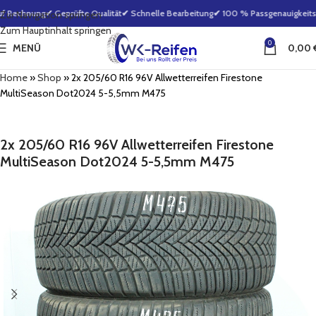
f Rechnung
✔ Geprüfte Qualität
✔ Schnelle Bearbeitung
✔ 100 % Passgenauigkeitsga
Zur Navigation springen
Zum Hauptinhalt springen
0
MENÜ
0,00
Home
»
Shop
»
2x 205/60 R16 96V Allwetterreifen Firestone
MultiSeason Dot2024 5-5,5mm M475
2x 205/60 R16 96V Allwetterreifen Firestone
MultiSeason Dot2024 5-5,5mm M475