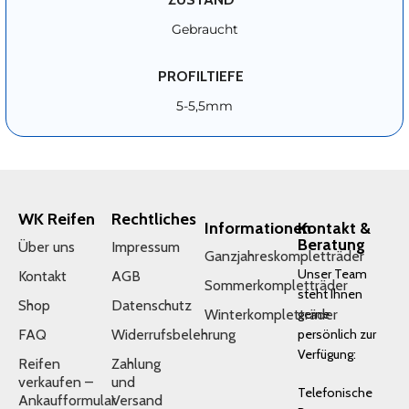
Gebraucht
PROFILTIEFE
5-5,5mm
WK Reifen
Rechtliches
Informationen
Kontakt &
Beratung
Über uns
Impressum
Ganzjahreskompletträder
Unser Team
Kontakt
AGB
Sommerkompletträder
steht Ihnen
Shop
Datenschutz
Winterkompletträder
gerne
FAQ
Widerrufsbelehrung
persönlich zur
Verfügung:
Reifen
Zahlung
verkaufen –
und
Telefonische
Ankaufformular
Versand