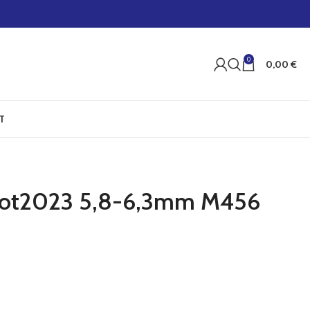
0
0,00
€
T
 Dot2023 5,8-6,3mm M456