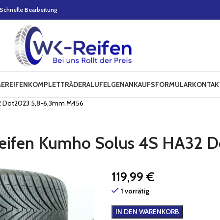
Schnelle Bearbeitung
E
REIFEN
KOMPLETTRÄDER
ALUFELGEN
ANKAUFSFORMULAR
KONTAK
A32 Dot2023 5,8-6,3mm M456
rreifen Kumho Solus 4S HA32
119,99
€
1 vorrätig
IN DEN WARENKORB