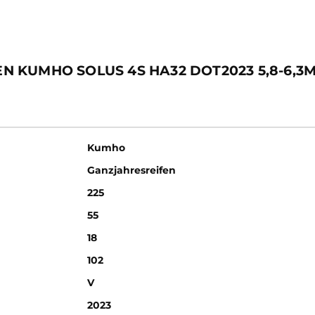
FEN KUMHO SOLUS 4S HA32 DOT2023 5,8-6,3
Kumho
Ganzjahresreifen
225
55
18
102
V
2023