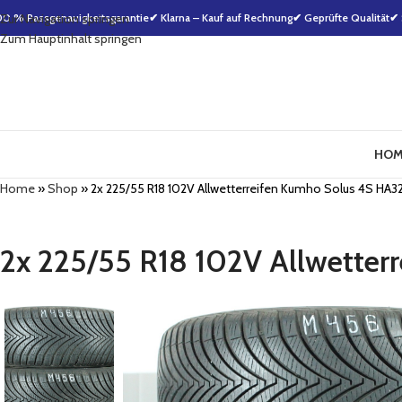
00 % Passgenauigkeitsgarantie
Zur Navigation springen
✔ Klarna – Kauf auf Rechnung
✔ Geprüfte Qualität
✔ 
Zum Hauptinhalt springen
HOM
Home
»
Shop
»
2x 225/55 R18 102V Allwetterreifen Kumho Solus 4S H
2x 225/55 R18 102V Allwette