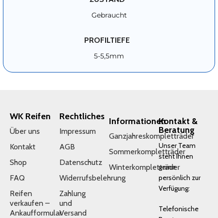
Gebraucht
PROFILTIEFE
5-5,5mm
WK Reifen
Rechtliches
Informationen
Kontakt &
Beratung
Über uns
Impressum
Ganzjahreskompletträder
Unser Team
Kontakt
AGB
Sommerkompletträder
steht Ihnen
Shop
Datenschutz
Winterkompletträder
gerne
FAQ
Widerrufsbelehrung
persönlich zur
Verfügung:
Reifen
Zahlung
verkaufen –
und
Telefonische
Ankaufformular
Versand