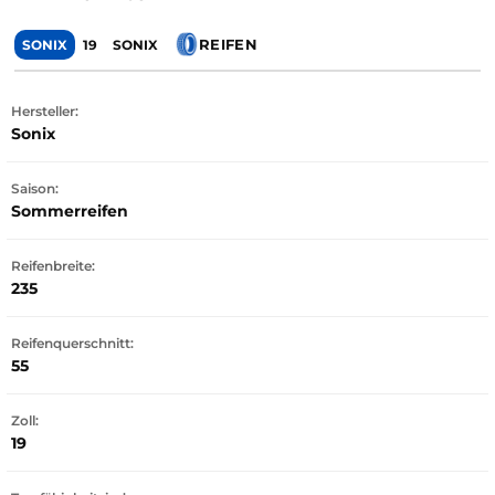
REIFEN
SONIX
19
SONIX
Hersteller:
Sonix
Saison:
Sommerreifen
Reifenbreite:
235
Reifenquerschnitt:
55
Zoll:
19