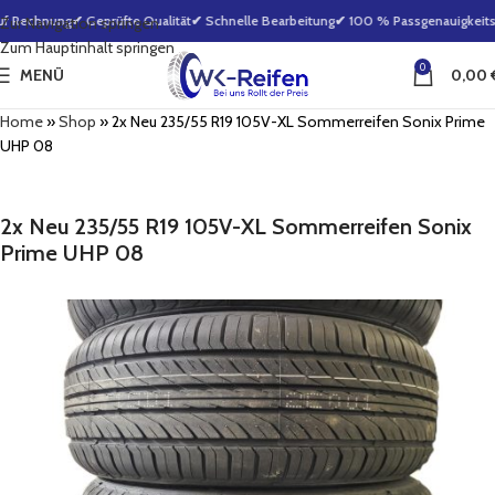
f Rechnung
✔ Geprüfte Qualität
✔ Schnelle Bearbeitung
✔ 100 % Passgenauigkeitsg
Zur Navigation springen
Zum Hauptinhalt springen
0
MENÜ
0,00
Home
»
Shop
»
2x Neu 235/55 R19 105V-XL Sommerreifen Sonix Prime
UHP 08
2x Neu 235/55 R19 105V-XL Sommerreifen Sonix
Prime UHP 08