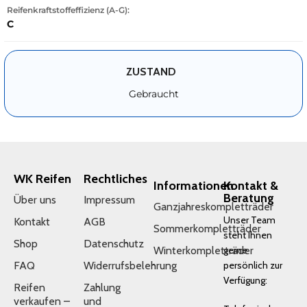
Reifenkraftstoffeffizienz (A-G):
C
ZUSTAND
Gebraucht
WK Reifen
Rechtliches
Informationen
Kontakt &
Beratung
Über uns
Impressum
Ganzjahreskompletträder
Unser Team
Kontakt
AGB
Sommerkompletträder
steht Ihnen
Shop
Datenschutz
Winterkompletträder
gerne
FAQ
Widerrufsbelehrung
persönlich zur
Verfügung:
Reifen
Zahlung
verkaufen –
und