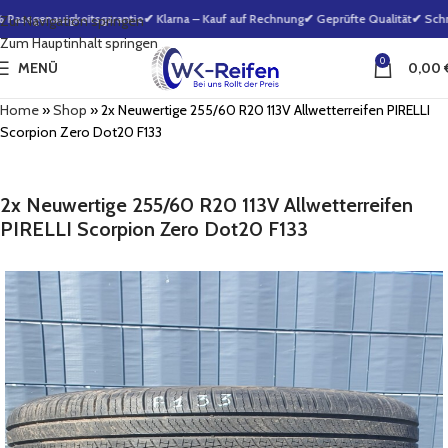
assgenauigkeitsgarantie
✔ Klarna – Kauf auf Rechnung
✔ Geprüfte Qualität
✔ Schne
Zur Navigation springen
Zum Hauptinhalt springen
0
MENÜ
0,00
Home
»
Shop
»
2x Neuwertige 255/60 R20 113V Allwetterreifen PIRELLI
Scorpion Zero Dot20 F133
2x Neuwertige 255/60 R20 113V Allwetterreifen
PIRELLI Scorpion Zero Dot20 F133