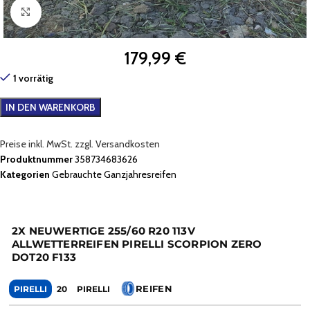
Zum Vergrößern klicken
179,99
€
1 vorrätig
IN DEN WARENKORB
Preise inkl. MwSt. zzgl. Versandkosten
Produktnummer
358734683626
Kategorien
Gebrauchte Ganzjahresreifen
2X NEUWERTIGE 255/60 R20 113V
ALLWETTERREIFEN PIRELLI SCORPION ZERO
DOT20 F133
REIFEN
PIRELLI
20
PIRELLI