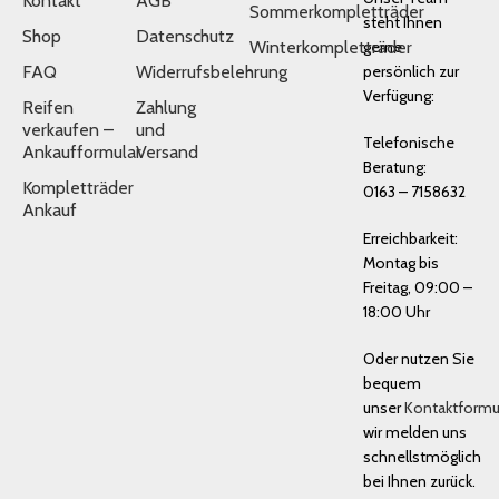
Kontakt
AGB
Sommerkompletträder
steht Ihnen
Shop
Datenschutz
Winterkompletträder
gerne
FAQ
Widerrufsbelehrung
persönlich zur
Verfügung:
Reifen
Zahlung
verkaufen –
und
Telefonische
Ankaufformular
Versand
Beratung:
Kompletträder
0163 – 7158632
Ankauf
Erreichbarkeit:
Montag bis
Freitag, 09:00 –
18:00 Uhr
Oder nutzen Sie
bequem
unser
Kontaktformu
wir melden uns
schnellstmöglich
bei Ihnen zurück.