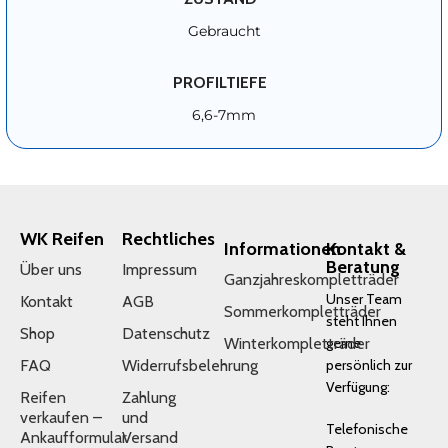
Gebraucht
PROFILTIEFE
6,6-7mm
WK Reifen
Rechtliches
Informationen
Kontakt &
Beratung
Über uns
Impressum
Ganzjahreskompletträder
Unser Team
Kontakt
AGB
Sommerkompletträder
steht Ihnen
Shop
Datenschutz
Winterkompletträder
gerne
FAQ
Widerrufsbelehrung
persönlich zur
Verfügung:
Reifen
Zahlung
verkaufen –
und
Telefonische
Ankaufformular
Versand