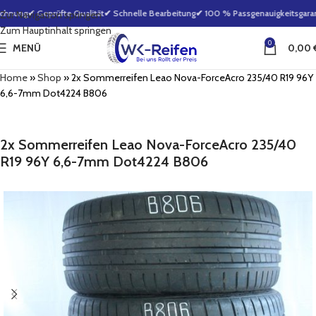
chnung
✔ Geprüfte Qualität
✔ Schnelle Bearbeitung
✔ 100 % Passgenauigkeitsgarant
Zur Navigation springen
Zum Hauptinhalt springen
0
MENÜ
0,00
Home
»
Shop
»
2x Sommerreifen Leao Nova-ForceAcro 235/40 R19 96Y
6,6-7mm Dot4224 B806
2x Sommerreifen Leao Nova-ForceAcro 235/40
R19 96Y 6,6-7mm Dot4224 B806