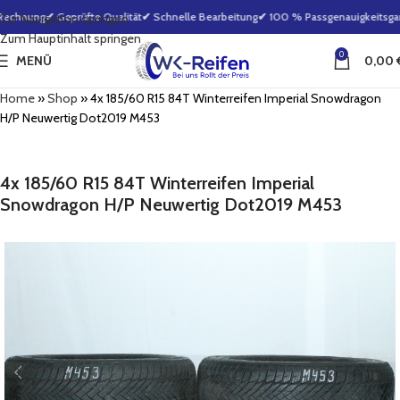
Rechnung
✔ Geprüfte Qualität
✔ Schnelle Bearbeitung
✔ 100 % Passgenauigkeitsgara
Zur Navigation springen
Zum Hauptinhalt springen
0
MENÜ
0,00
Home
»
Shop
»
4x 185/60 R15 84T Winterreifen Imperial Snowdragon
H/P Neuwertig Dot2019 M453
4x 185/60 R15 84T Winterreifen Imperial
Snowdragon H/P Neuwertig Dot2019 M453