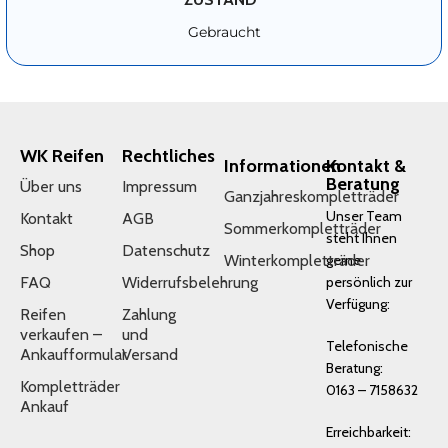
Gebraucht
WK Reifen
Rechtliches
Informationen
Kontakt &
Beratung
Über uns
Impressum
Ganzjahreskompletträder
Unser Team
Kontakt
AGB
Sommerkompletträder
steht Ihnen
Shop
Datenschutz
Winterkompletträder
gerne
FAQ
Widerrufsbelehrung
persönlich zur
Verfügung:
Reifen
Zahlung
verkaufen –
und
Telefonische
Ankaufformular
Versand
Beratung:
Kompletträder
0163 – 7158632
Ankauf
Erreichbarkeit: