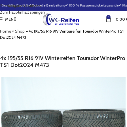
eprüfte Qualität
✔ Schnelle Bearbeitung
✔ 100 % Passgenauigkeitsgarantie
✔ Klar
Zur Navigation springen
Zum Hauptinhalt springen
0
MENÜ
0,00
Home
»
Shop
»
4x 195/55 R16 91V Winterreifen Tourador WinterPro TS1
Dot2024 M473
4x 195/55 R16 91V Winterreifen Tourador WinterPro
TS1 Dot2024 M473