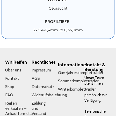
Gebraucht
PROFILTIEFE
2x 5,4-6,4mm 2x 6,3-7,3mm
WK Reifen
Rechtliches
Informationen
Kontakt &
Beratung
Über uns
Impressum
Ganzjahreskompletträder
Unser Team
Kontakt
AGB
Sommerkompletträder
steht Ihnen
Shop
Datenschutz
Winterkompletträder
gerne
FAQ
Widerrufsbelehrung
persönlich zur
Verfügung:
Reifen
Zahlung
verkaufen –
und
Telefonische
Ankaufformular
Versand