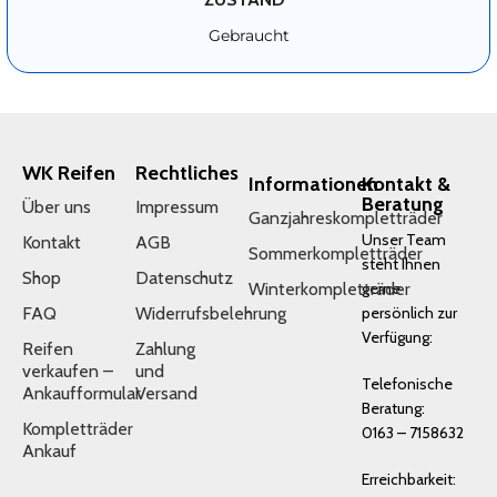
Gebraucht
WK Reifen
Rechtliches
Informationen
Kontakt &
Beratung
Über uns
Impressum
Ganzjahreskompletträder
Unser Team
Kontakt
AGB
Sommerkompletträder
steht Ihnen
Shop
Datenschutz
Winterkompletträder
gerne
FAQ
Widerrufsbelehrung
persönlich zur
Verfügung:
Reifen
Zahlung
verkaufen –
und
Telefonische
Ankaufformular
Versand
Beratung:
Kompletträder
0163 – 7158632
Ankauf
Erreichbarkeit: