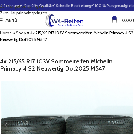
f Rechnung
✔ Geprüfte Qualität
✔ Schnelle Bearbeitung
✔ 100 % Passgenauigkeitsg
Zur Navigation springen
Zum Hauptinhalt springen
0
MENÜ
0,00
Home
»
Shop
»
4x 215/65 R17 103V Sommerreifen Michelin Primacy 4 S2
Neuwertig Dot2025 M547
4x 215/65 R17 103V Sommerreifen Michelin
Primacy 4 S2 Neuwertig Dot2025 M547