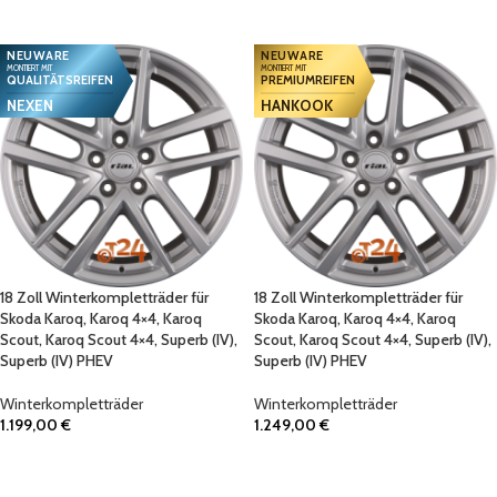
IN DEN WARENKORB
IN DEN WARENKORB
NEUWARE
NEUWARE
MONTIERT MIT
MONTIERT MIT
QUALITÄTSREIFEN
PREMIUMREIFEN
NEXEN
HANKOOK
18 Zoll Winterkompletträder für
18 Zoll Winterkompletträder für
Skoda Karoq, Karoq 4×4, Karoq
Skoda Karoq, Karoq 4×4, Karoq
Scout, Karoq Scout 4×4, Superb (IV),
Scout, Karoq Scout 4×4, Superb (IV),
Superb (IV) PHEV
Superb (IV) PHEV
Winterkompletträder
Winterkompletträder
1.199,00
€
1.249,00
€
IN DEN WARENKORB
IN DEN WARENKORB