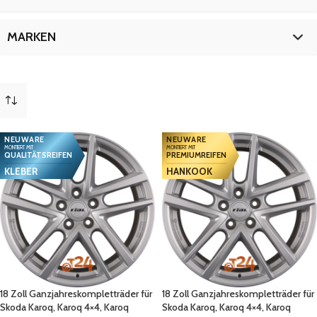
Karoq Scout 4x4
8
Superb (IV)
8
18 Zoll
8
MARKEN
Superb (IV) PHEV
8
Skoda
8
NEUWARE
NEUWARE
MONTIERT MIT
MONTIERT MIT
QUALITÄTSREIFEN
PREMIUMREIFEN
KLEBER
HANKOOK
18 Zoll Ganzjahreskompletträder für
18 Zoll Ganzjahreskompletträder für
Skoda Karoq, Karoq 4×4, Karoq
Skoda Karoq, Karoq 4×4, Karoq