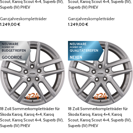
Scout, Karoq Scout 4×4, Superb (IV),
Scout, Karoq Scout 4×4, Superb (IV),
Superb (IV) PHEV
Superb (IV) PHEV
Ganzjahreskompletträder
Ganzjahreskompletträder
1.249,00
€
1.249,00
€
IN DEN WARENKORB
IN DEN WARENKORB
NEUWARE
NEUWARE
MONTIERT MIT
MONTIERT MIT
BUDGETREIFEN
QUALITÄTSREIFEN
GOODRIDE
NEXEN
18 Zoll Sommerkompletträder für
18 Zoll Sommerkompletträder für
Skoda Karoq, Karoq 4×4, Karoq
Skoda Karoq, Karoq 4×4, Karoq
Scout, Karoq Scout 4×4, Superb (IV),
Scout, Karoq Scout 4×4, Superb (IV),
Superb (IV) PHEV
Superb (IV) PHEV