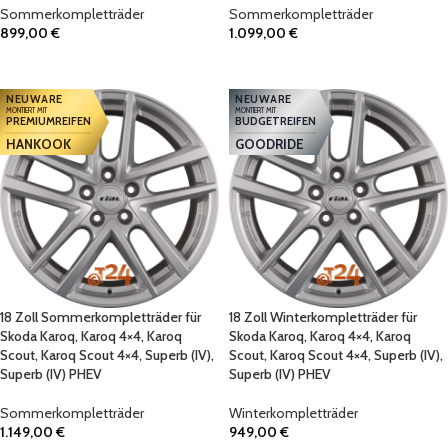
Sommerkompletträder
Sommerkompletträder
899,00
€
1.099,00
€
IN DEN WARENKORB
IN DEN WARENKORB
NEUWARE
NEUWARE
MONTIERT MIT
MONTIERT MIT
PREMIUMREIFEN
BUDGETREIFEN
HANKOOK
GOODRIDE
18 Zoll Sommerkompletträder für
18 Zoll Winterkompletträder für
Skoda Karoq, Karoq 4×4, Karoq
Skoda Karoq, Karoq 4×4, Karoq
Scout, Karoq Scout 4×4, Superb (IV),
Scout, Karoq Scout 4×4, Superb (IV),
Superb (IV) PHEV
Superb (IV) PHEV
Sommerkompletträder
Winterkompletträder
1.149,00
€
949,00
€