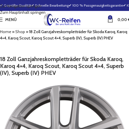
 Geprüfte Qualität
✔ Schnelle Bearbeitung
✔ 100 % Passgenauigkeitsgarantie
✔ Kla
Zur Navigation springen
Zum Hauptinhalt springen
0
MENÜ
0,00
Home
»
Shop
»
18 Zoll Ganzjahreskompletträder für Skoda Karoq, Karoq
4×4, Karoq Scout, Karoq Scout 4×4, Superb (IV), Superb (IV) PHEV
18 Zoll Ganzjahreskompletträder für Skoda Karoq,
Karoq 4×4, Karoq Scout, Karoq Scout 4×4, Superb
(IV), Superb (IV) PHEV