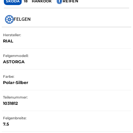
REIFEN
SKODA
18
HANKOOK
FELGEN
Hersteller:
RIAL
Felgenmodell:
ASTORGA
Farbe:
Polar-Silber
Teilenummer:
1031812
Felgenbreite:
7.5