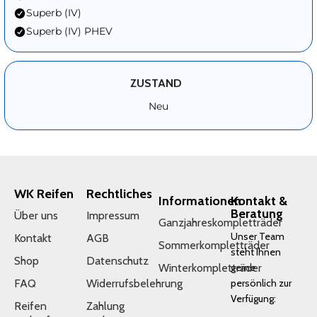
Superb (IV)
Superb (IV) PHEV
ZUSTAND
Neu
WK Reifen
Rechtliches
Informationen
Kontakt &
Beratung
Über uns
Impressum
Ganzjahreskompletträder
Unser Team
Kontakt
AGB
Sommerkompletträder
steht Ihnen
Shop
Datenschutz
Winterkompletträder
gerne
FAQ
Widerrufsbelehrung
persönlich zur
Verfügung:
Reifen
Zahlung