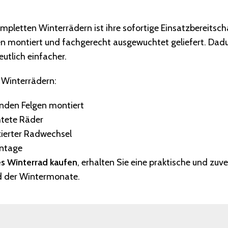
rte und ausgewuchtete Räder für einfache 
ompletten Winterrädern ist ihre sofortige Einsatzbereitsch
en montiert und fachgerecht ausgewuchtet geliefert. Dadu
utlich einfacher.
 Winterrädern:
enden Felgen montiert
htete Räder
zierter Radwechsel
ontage
s Winterrad kaufen
, erhalten Sie eine praktische und zuv
d der Wintermonate.