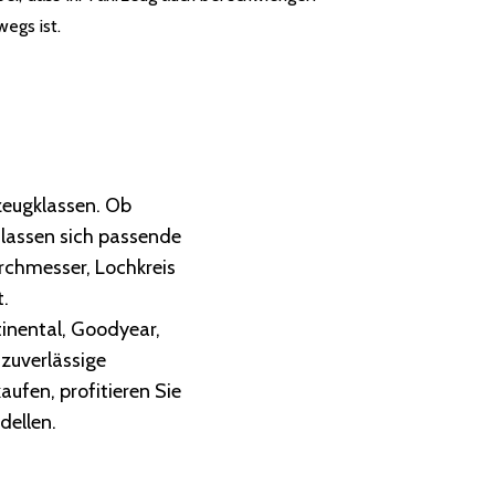
egs ist.
zeugklassen. Ob
lassen sich passende
urchmesser, Lochkreis
.
tinental, Goodyear,
 zuverlässige
ufen, profitieren Sie
dellen.