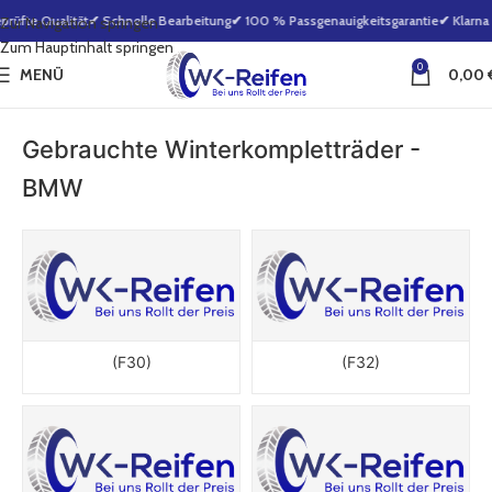
te Qualität
✔ Schnelle Bearbeitung
✔ 100 % Passgenauigkeitsgarantie
✔ Klarna – 
Zur Navigation springen
Zum Hauptinhalt springen
0
MENÜ
0,00
Gebrauchte Winterkompletträder -
BMW
(F30)
(F32)