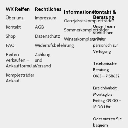
WK Reifen
Rechtliches
Informationen
Kontakt &
Beratung
Über uns
Impressum
Ganzjahreskompletträder
Unser Team
Kontakt
AGB
Sommerkompletträder
steht Ihnen
Shop
Datenschutz
Winterkompletträder
gerne
FAQ
Widerrufsbelehrung
persönlich zur
Verfügung:
Reifen
Zahlung
verkaufen –
und
Telefonische
Ankaufformular
Versand
Beratung:
Kompletträder
0163 – 7158632
Ankauf
Erreichbarkeit:
Montag bis
Freitag, 09:00 –
18:00 Uhr
Oder nutzen Sie
bequem