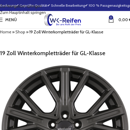
 Rechnung
✔ Geprüfte Qualität
✔ Schnelle Bearbeitung
✔ 100 % Passgenauigkeitsgar
Zur Navigation springen
Zum Hauptinhalt springen
0
MENÜ
0,00
Home
»
Shop
»
19 Zoll Winterkompletträder für GL-Klasse
19 Zoll Winterkompletträder für GL-Klasse