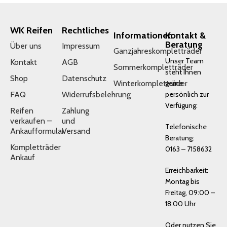
WK Reifen
Rechtliches
Informationen
Kontakt &
Beratung
Über uns
Impressum
Ganzjahreskompletträder
Unser Team
Kontakt
AGB
Sommerkompletträder
steht Ihnen
Shop
Datenschutz
Winterkompletträder
gerne
FAQ
Widerrufsbelehrung
persönlich zur
Verfügung:
Reifen
Zahlung
verkaufen –
und
Telefonische
Ankaufformular
Versand
Beratung:
Kompletträder
0163 – 7158632
Ankauf
Erreichbarkeit:
Montag bis
Freitag, 09:00 –
18:00 Uhr
Oder nutzen Sie