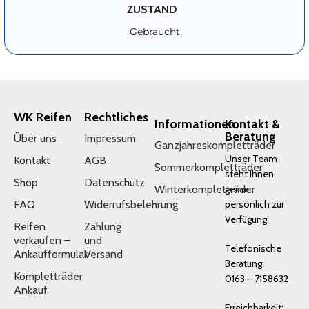
ZUSTAND
Gebraucht
WK Reifen
Rechtliches
Informationen
Kontakt &
Beratung
Über uns
Impressum
Ganzjahreskompletträder
Unser Team
Kontakt
AGB
Sommerkompletträder
steht Ihnen
Shop
Datenschutz
Winterkompletträder
gerne
FAQ
Widerrufsbelehrung
persönlich zur
Verfügung:
Reifen
Zahlung
verkaufen –
und
Telefonische
Ankaufformular
Versand
Beratung:
Kompletträder
0163 – 7158632
Ankauf
Erreichbarkeit: