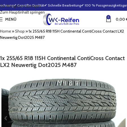
echnung
✔ Geprüfte Qualität
✔ Schnelle Bearbeitung
✔ 100 % Passgenauigkeitsgara
Zur Navigation springen
Zum Hauptinhalt springen
0
MENÜ
0,00
Home
»
Shop
»
1x 255/65 R18 115H Continental ContiCross Contact LX2
Neuwertig Dot2025 M487
1x 255/65 R18 115H Continental ContiCross Contact
LX2 Neuwertig Dot2025 M487