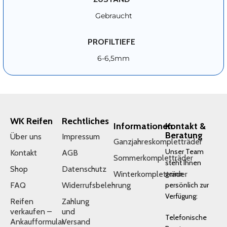
Gebraucht
PROFILTIEFE
6-6,5mm
WK Reifen
Rechtliches
Informationen
Kontakt &
Beratung
Über uns
Impressum
Ganzjahreskompletträder
Unser Team
Kontakt
AGB
Sommerkompletträder
steht Ihnen
Shop
Datenschutz
Winterkompletträder
gerne
FAQ
Widerrufsbelehrung
persönlich zur
Verfügung:
Reifen
Zahlung
verkaufen –
und
Telefonische
Ankaufformular
Versand