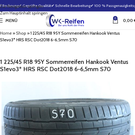
f Rechnung
✔ Geprüfte Qualität
✔ Schnelle Bearbeitung
✔ 100 % Passgenauigkeitsga
Zur Navigation springen
Zum Hauptinhalt springen
0
MENÜ
0,00
Home
»
Shop
»
1 225/45 R18 95Y Sommerreifen Hankook Ventus
S1evo3* HRS RSC Dot2018 6-6,5mm S70
1 225/45 R18 95Y Sommerreifen Hankook Ventus
S1evo3* HRS RSC Dot2018 6-6,5mm S70