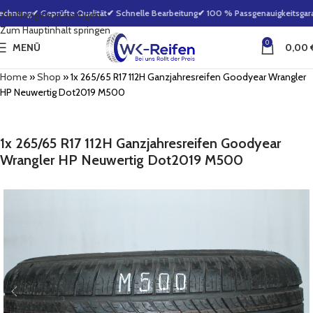
echnung
✔ Geprüfte Qualität
✔ Schnelle Bearbeitung
✔ 100 % Passgenauigkeitsgaran
Zur Navigation springen
Zum Hauptinhalt springen
0
MENÜ
0,00
Home
»
Shop
»
1x 265/65 R17 112H Ganzjahresreifen Goodyear Wrangler
HP Neuwertig Dot2019 M500
1x 265/65 R17 112H Ganzjahresreifen Goodyear
Wrangler HP Neuwertig Dot2019 M500