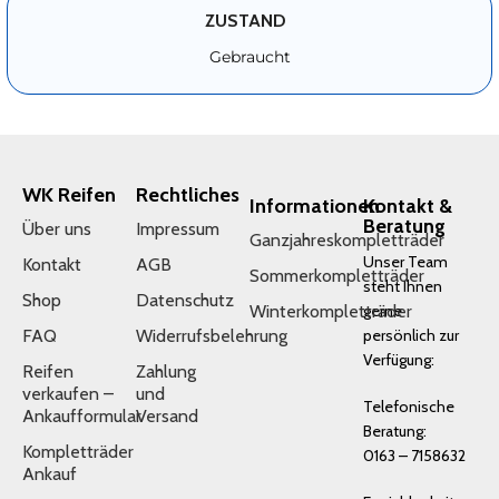
ZUSTAND
Gebraucht
WK Reifen
Rechtliches
Informationen
Kontakt &
Beratung
Über uns
Impressum
Ganzjahreskompletträder
Unser Team
Kontakt
AGB
Sommerkompletträder
steht Ihnen
Shop
Datenschutz
Winterkompletträder
gerne
FAQ
Widerrufsbelehrung
persönlich zur
Verfügung:
Reifen
Zahlung
verkaufen –
und
Telefonische
Ankaufformular
Versand
Beratung:
Kompletträder
0163 – 7158632
Ankauf