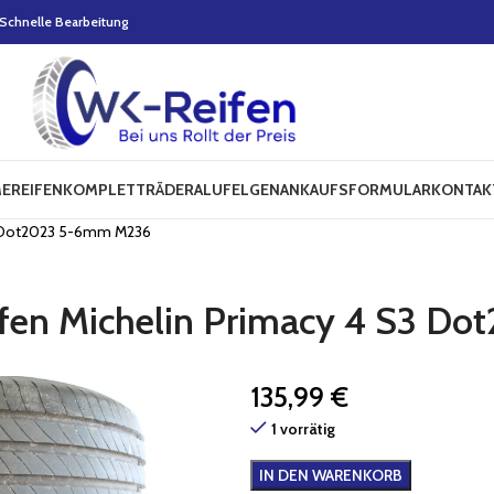
Schnelle Bearbeitung
E
REIFEN
KOMPLETTRÄDER
ALUFELGEN
ANKAUFSFORMULAR
KONTAK
S3 Dot2023 5-6mm M236
ifen Michelin Primacy 4 S3 
135,99
€
1 vorrätig
IN DEN WARENKORB