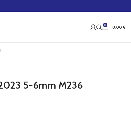
0
0,00
€
T
Dot2023 5-6mm M236