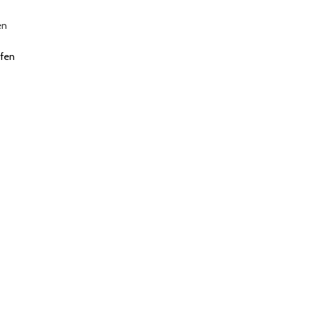
en
fen