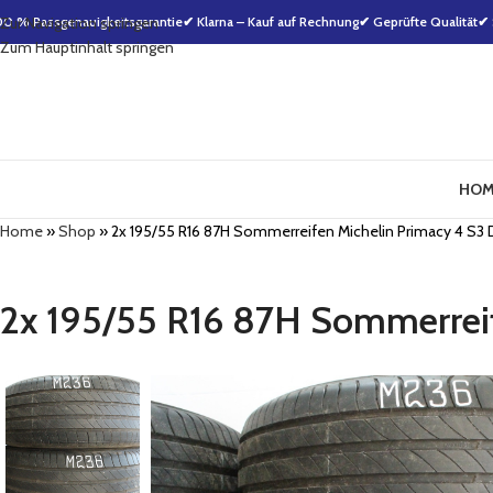
00 % Passgenauigkeitsgarantie
Zur Navigation springen
✔ Klarna – Kauf auf Rechnung
✔ Geprüfte Qualität
✔ 
Zum Hauptinhalt springen
HOM
Home
»
Shop
»
2x 195/55 R16 87H Sommerreifen Michelin Primacy 4 
2x 195/55 R16 87H Sommerre