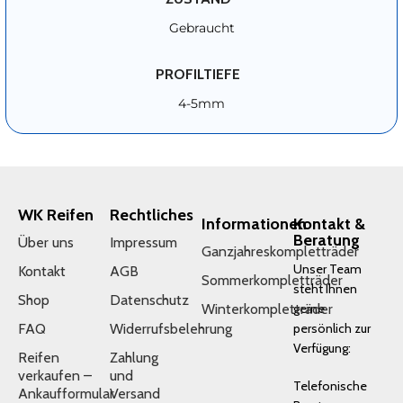
Gebraucht
PROFILTIEFE
4-5mm
WK Reifen
Rechtliches
Informationen
Kontakt &
Beratung
Über uns
Impressum
Ganzjahreskompletträder
Unser Team
Kontakt
AGB
Sommerkompletträder
steht Ihnen
Shop
Datenschutz
Winterkompletträder
gerne
FAQ
Widerrufsbelehrung
persönlich zur
Verfügung:
Reifen
Zahlung
verkaufen –
und
Telefonische
Ankaufformular
Versand