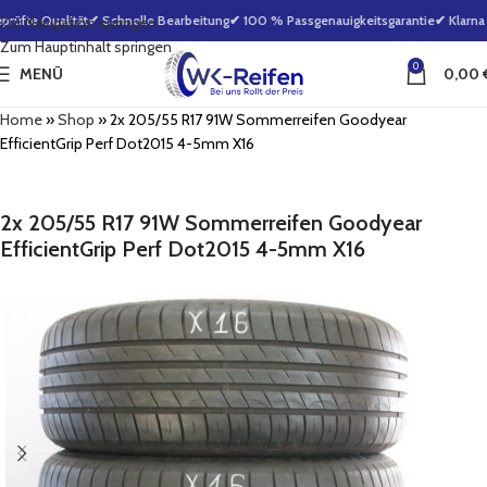
üfte Qualität
✔ Schnelle Bearbeitung
✔ 100 % Passgenauigkeitsgarantie
✔ Klarna 
Zur Navigation springen
Zum Hauptinhalt springen
0
MENÜ
0,00
Home
»
Shop
»
2x 205/55 R17 91W Sommerreifen Goodyear
EfficientGrip Perf Dot2015 4-5mm X16
2x 205/55 R17 91W Sommerreifen Goodyear
EfficientGrip Perf Dot2015 4-5mm X16